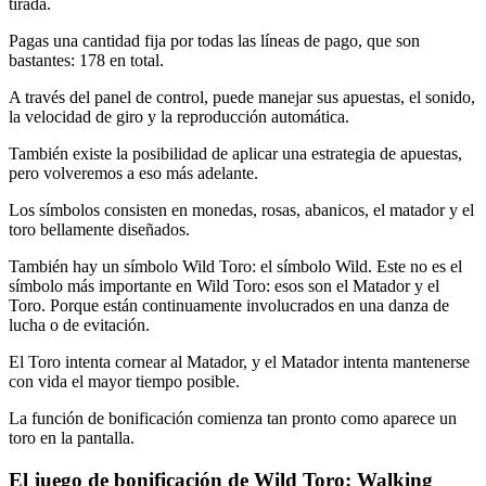
tirada.
Pagas una cantidad fija por todas las líneas de pago, que son
bastantes: 178 en total.
A través del panel de control, puede manejar sus apuestas, el sonido,
la velocidad de giro y la reproducción automática.
También existe la posibilidad de aplicar una estrategia de apuestas,
pero volveremos a eso más adelante.
Los símbolos consisten en monedas, rosas, abanicos, el matador y el
toro bellamente diseñados.
También hay un símbolo Wild Toro: el símbolo Wild. Este no es el
símbolo más importante en Wild Toro: esos son el Matador y el
Toro. Porque están continuamente involucrados en una danza de
lucha o de evitación.
El Toro intenta cornear al Matador, y el Matador intenta mantenerse
con vida el mayor tiempo posible.
La función de bonificación comienza tan pronto como aparece un
toro en la pantalla.
El juego de bonificación de Wild Toro: Walking