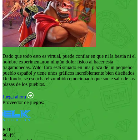
Dado que todo esto es virtual, puede confiar en que ni la bestia ni el
hombre experimentaron ningún dolor físico al hacer esta
tragamonedas. Wild Toro está situado en una plaza de un pequeño
pueblo español y tiene unos gráficos increíblemente bien diseñados.
De fondo, se escucha el zumbido emocionado que suele salir de las
plazas de los pueblos.
Juega ahora
Proveedor de juegos:
RTP:
96,4%