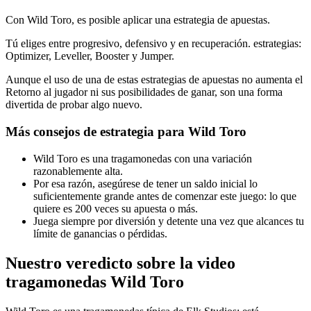
Con Wild Toro, es posible aplicar una estrategia de apuestas.
Tú eliges entre progresivo, defensivo y en recuperación. estrategias:
Optimizer, Leveller, Booster y Jumper.
Aunque el uso de una de estas estrategias de apuestas no aumenta el
Retorno al jugador ni sus posibilidades de ganar, son una forma
divertida de probar algo nuevo.
Más consejos de estrategia para Wild Toro
Wild Toro es una tragamonedas con una variación
razonablemente alta.
Por esa razón, asegúrese de tener un saldo inicial lo
suficientemente grande antes de comenzar este juego: lo que
quiere es 200 veces su apuesta o más.
Juega siempre por diversión y detente una vez que alcances tu
límite de ganancias o pérdidas.
Nuestro veredicto sobre la video
tragamonedas Wild Toro