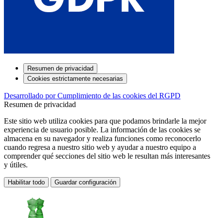
Resumen de privacidad
Cookies estrictamente necesarias
Desarrollado por
Cumplimiento de las cookies del RGPD
Resumen de privacidad
Este sitio web utiliza cookies para que podamos brindarle la mejor
experiencia de usuario posible. La información de las cookies se
almacena en su navegador y realiza funciones como reconocerlo
cuando regresa a nuestro sitio web y ayudar a nuestro equipo a
comprender qué secciones del sitio web le resultan más interesantes
y útiles.
Habilitar todo
Guardar configuración