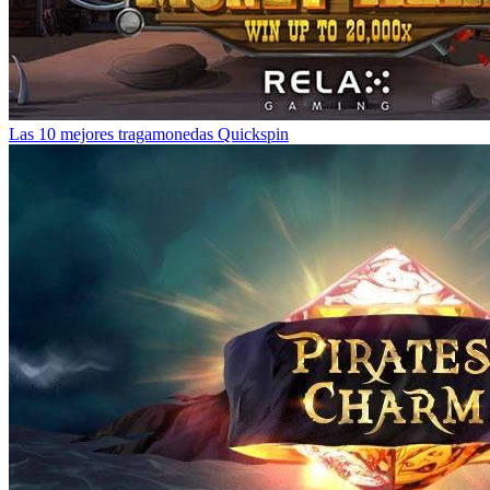
Las 10 mejores tragamonedas Quickspin