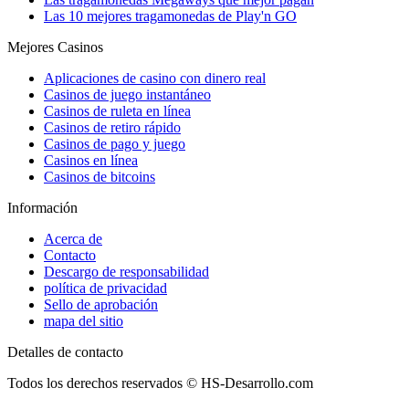
Las 10 mejores tragamonedas de Play'n GO
Mejores Casinos
Aplicaciones de casino con dinero real
Casinos de juego instantáneo
Casinos de ruleta en línea
Casinos de retiro rápido
Casinos de pago y juego
Casinos en línea
Casinos de bitcoins
Información
Acerca de
Contacto
Descargo de responsabilidad
política de privacidad
Sello de aprobación
mapa del sitio
Detalles de contacto
Todos los derechos reservados © HS-Desarrollo.com