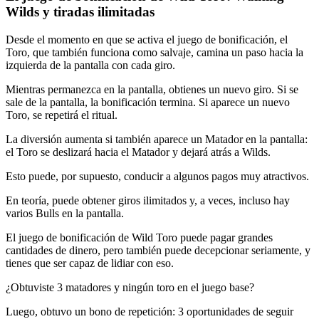
Wilds y tiradas ilimitadas
Desde el momento en que se activa el juego de bonificación, el
Toro, que también funciona como salvaje, camina un paso hacia la
izquierda de la pantalla con cada giro.
Mientras permanezca en la pantalla, obtienes un nuevo giro. Si se
sale de la pantalla, la bonificación termina. Si aparece un nuevo
Toro, se repetirá el ritual.
La diversión aumenta si también aparece un Matador en la pantalla:
el Toro se deslizará hacia el Matador y dejará atrás a Wilds.
Esto puede, por supuesto, conducir a algunos pagos muy atractivos.
En teoría, puede obtener giros ilimitados y, a veces, incluso hay
varios Bulls en la pantalla.
El juego de bonificación de Wild Toro puede pagar grandes
cantidades de dinero, pero también puede decepcionar seriamente, y
tienes que ser capaz de lidiar con eso.
¿Obtuviste 3 matadores y ningún toro en el juego base?
Luego, obtuvo un bono de repetición: 3 oportunidades de seguir