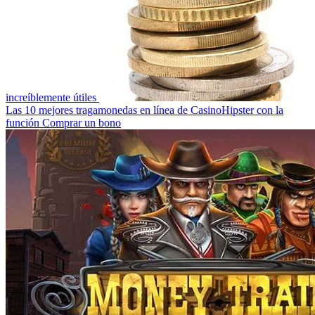
increíblemente útiles
Las 10 mejores tragamonedas en línea de CasinoHipster con la
función Comprar un bono