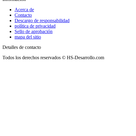
Acerca de
Contacto
Descargo de responsabilidad
política de privacidad
Sello de aprobación
mapa del sitio
Detalles de contacto
Todos los derechos reservados © HS-Desarrollo.com