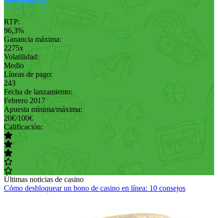
RTP:
96,3%
Ganancia máxima:
2275x
Volatilidad:
Medio
Líneas de pago:
243
Fecha de lanzamiento:
Febrero 2017
Apuesta mínima/máxima:
20€/100€
Calificación:
Últimas noticias de casino
Cómo desbloquear un bono de casino en línea: 10 consejos