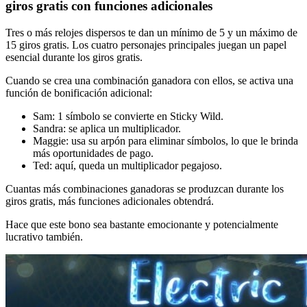
giros gratis con funciones adicionales
Tres o más relojes dispersos te dan un mínimo de 5 y un máximo de
15 giros gratis. Los cuatro personajes principales juegan un papel
esencial durante los giros gratis.
Cuando se crea una combinación ganadora con ellos, se activa una
función de bonificación adicional:
Sam: 1 símbolo se convierte en Sticky Wild.
Sandra: se aplica un multiplicador.
Maggie: usa su arpón para eliminar símbolos, lo que le brinda
más oportunidades de pago.
Ted: aquí, queda un multiplicador pegajoso.
Cuantas más combinaciones ganadoras se produzcan durante los
giros gratis, más funciones adicionales obtendrá.
Hace que este bono sea bastante emocionante y potencialmente
lucrativo también.