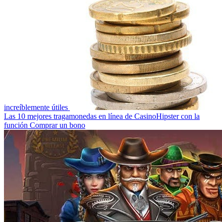
increíblemente útiles
Las 10 mejores tragamonedas en línea de CasinoHipster con la
función Comprar un bono