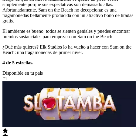
simplemente porque sus expectativas son demasiado altas.
Afortunadamente, Sam on the Beach no decepciona: es una
tragamonedas bellamente producida con un atractivo bono de tiradas
gratis.
El ambiente es bueno, todos se sienten geniales y puedes encontrar
premios sustanciales para empezar con Sam on the Beach.
¿Qué más quieres? Elk Studios lo ha vuelto a hacer con Sam on the
Beach: una tragamonedas de primer nivel.
4 de 5 estrellas.
Disponible en tu país
#1