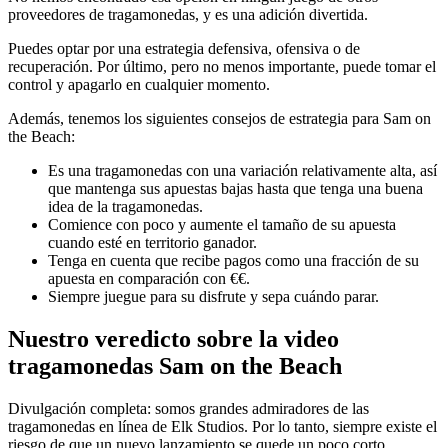
proveedores de tragamonedas, y es una adición divertida.
Puedes optar por una estrategia defensiva, ofensiva o de
recuperación. Por último, pero no menos importante, puede tomar el
control y apagarlo en cualquier momento.
Además, tenemos los siguientes consejos de estrategia para Sam on
the Beach:
Es una tragamonedas con una variación relativamente alta, así
que mantenga sus apuestas bajas hasta que tenga una buena
idea de la tragamonedas.
Comience con poco y aumente el tamaño de su apuesta
cuando esté en territorio ganador.
Tenga en cuenta que recibe pagos como una fracción de su
apuesta en comparación con €€.
Siempre juegue para su disfrute y sepa cuándo parar.
Nuestro veredicto sobre la video
tragamonedas Sam on the Beach
Divulgación completa: somos grandes admiradores de las
tragamonedas en línea de Elk Studios. Por lo tanto, siempre existe el
riesgo de que un nuevo lanzamiento se quede un poco corto,