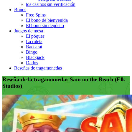
los casinos sin verificación
Bonos
Free Spins
El bono de bienvenida
El bono sin depósito
Juegos de mesa
El póquer
La ruleta
Baccarat
Bingo
Blackjack
Dados
Reseñas de tragamonedas
Reseña de la tragamonedas Sam on the Beach (Elk
Studios)