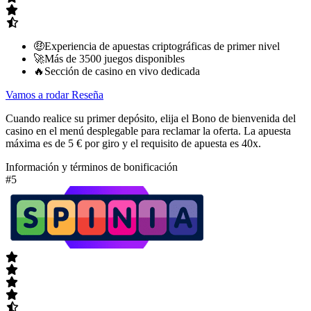
🤑Experiencia de apuestas criptográficas de primer nivel
🚀Más de 3500 juegos disponibles
🔥Sección de casino en vivo dedicada
Vamos a rodar
Reseña
Cuando realice su primer depósito, elija el Bono de bienvenida del
casino en el menú desplegable para reclamar la oferta. La apuesta
máxima es de 5 € por giro y el requisito de apuesta es 40x.
Información y términos de bonificación
#5