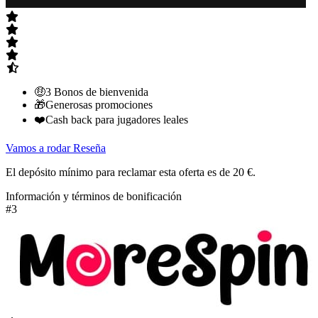
🤑3 Bonos de bienvenida
🎁Generosas promociones
❤️Cash back para jugadores leales
Vamos a rodar
Reseña
El depósito mínimo para reclamar esta oferta es de 20 €.
Información y términos de bonificación
#3