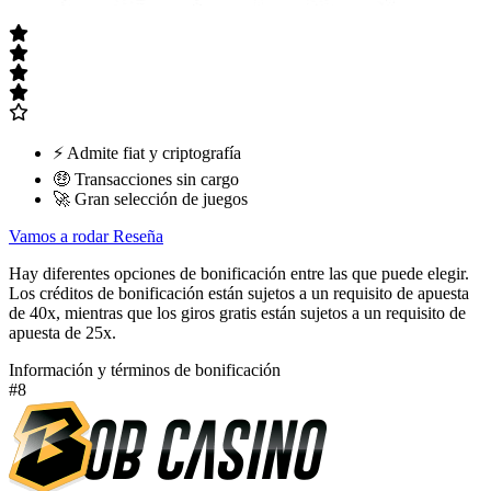
⚡️ Admite fiat y criptografía
🤑 Transacciones sin cargo
🚀 Gran selección de juegos
Vamos a rodar
Reseña
Hay diferentes opciones de bonificación entre las que puede elegir.
Los créditos de bonificación están sujetos a un requisito de apuesta
de 40x, mientras que los giros gratis están sujetos a un requisito de
apuesta de 25x.
Información y términos de bonificación
#8