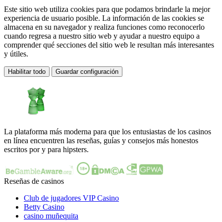
Este sitio web utiliza cookies para que podamos brindarle la mejor
experiencia de usuario posible. La información de las cookies se
almacena en su navegador y realiza funciones como reconocerlo
cuando regresa a nuestro sitio web y ayudar a nuestro equipo a
comprender qué secciones del sitio web le resultan más interesantes
y útiles.
Habilitar todo
Guardar configuración
La plataforma más moderna para que los entusiastas de los casinos
en línea encuentren las reseñas, guías y consejos más honestos
escritos por y para hipsters.
Reseñas de casinos
Club de jugadores VIP Casino
Betty Casino
casino muñequita