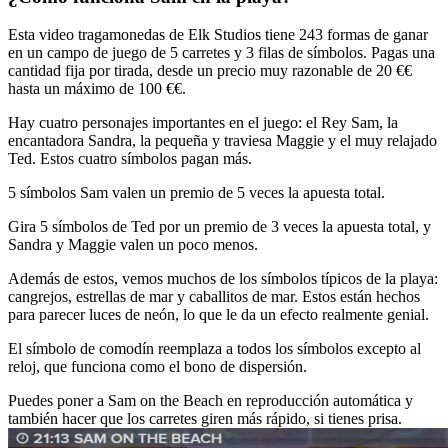
Esta video tragamonedas de Elk Studios tiene 243 formas de ganar
en un campo de juego de 5 carretes y 3 filas de símbolos. Pagas una
cantidad fija por tirada, desde un precio muy razonable de 20 €€
hasta un máximo de 100 €€.
Hay cuatro personajes importantes en el juego: el Rey Sam, la
encantadora Sandra, la pequeña y traviesa Maggie y el muy relajado
Ted. Estos cuatro símbolos pagan más.
5 símbolos Sam valen un premio de 5 veces la apuesta total.
Gira 5 símbolos de Ted por un premio de 3 veces la apuesta total, y
Sandra y Maggie valen un poco menos.
Además de estos, vemos muchos de los símbolos típicos de la playa:
cangrejos, estrellas de mar y caballitos de mar. Estos están hechos
para parecer luces de neón, lo que le da un efecto realmente genial.
El símbolo de comodín reemplaza a todos los símbolos excepto al
reloj, que funciona como el bono de dispersión.
Puedes poner a Sam on the Beach en reproducción automática y
también hacer que los carretes giren más rápido, si tienes prisa.