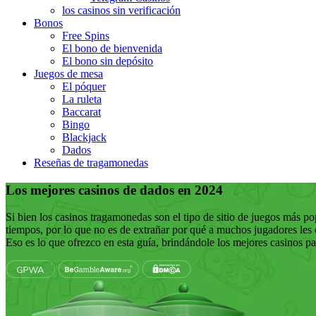
los casinos sin verificación
Bonos
Free Spins
El bono de bienvenida
El bono sin depósito
Juegos de mesa
El póquer
La ruleta
Baccarat
Bingo
Blackjack
Dados
Reseñas de tragamonedas
Los mejores casinos de dados en 2024
Si bien los casinos tragamonedas son el tipo de sitio de juegos más po
tiempos, por lo que no es de extrañar por qué a muchos jugadores les e
Eso es lo que ofrezco en esta guía, brindándole los mejores casinos pa