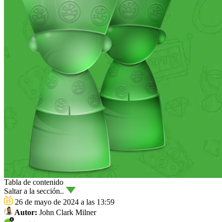
Tabla de contenido
Saltar a la sección..
26 de mayo de 2024 a las 13:59
Autor:
John Clark Milner