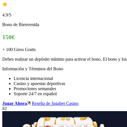
4.9
/5
Bono de Bienvenida
150€
+ 100 Giros Gratis
Debes realizar un depósito mínimo para activar el bono. El bono y los 
Información y Términos del Bono
Licencia internacional
Casino y apuestas deportivas
Promociones semanales
Soporte 24/7 en español
Jugar Ahora
Reseña de Jugabet Casino
#2