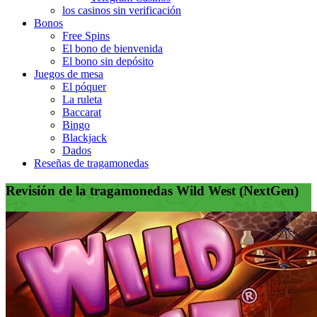
los casinos sin verificación
Bonos
Free Spins
El bono de bienvenida
El bono sin depósito
Juegos de mesa
El póquer
La ruleta
Baccarat
Bingo
Blackjack
Dados
Reseñas de tragamonedas
Revisión de la tragamonedas Wild West (NextGen)