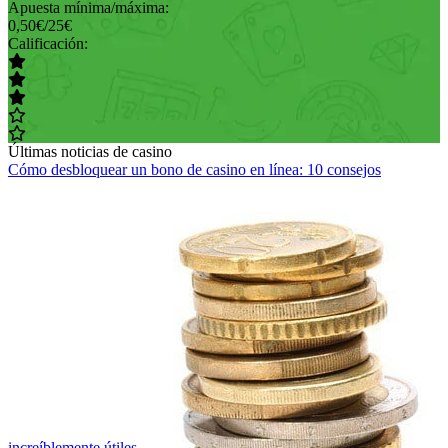
Apuesta mínima/máxima:
0,50€/25€
Calificación:
Últimas noticias de casino
Cómo desbloquear un bono de casino en línea: 10 consejos
increíblemente útiles