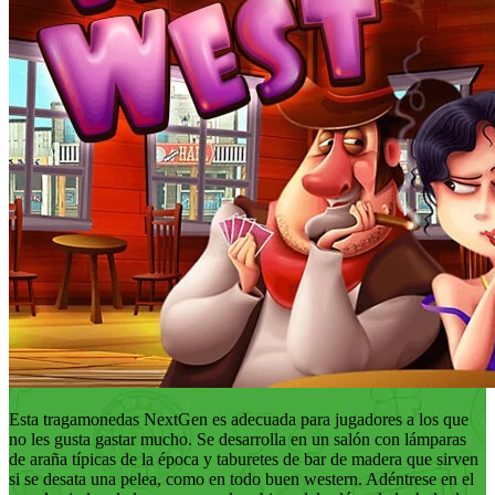
Esta tragamonedas NextGen es adecuada para jugadores a los que
no les gusta gastar mucho. Se desarrolla en un salón con lámparas
de araña típicas de la época y taburetes de bar de madera que sirven
si se desata una pelea, como en todo buen western. Adéntrese en el