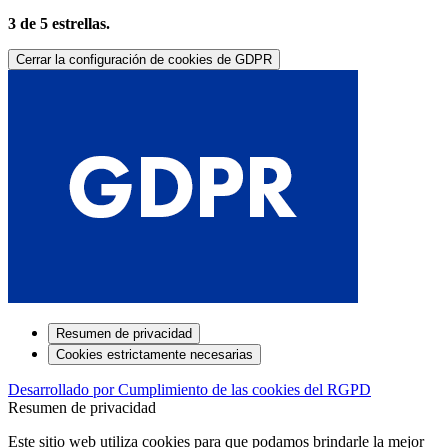
3 de 5 estrellas.
Cerrar la configuración de cookies de GDPR
Resumen de privacidad
Cookies estrictamente necesarias
Desarrollado por
Cumplimiento de las cookies del RGPD
Resumen de privacidad
Este sitio web utiliza cookies para que podamos brindarle la mejor