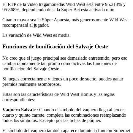
El RTP de la video tragamonedas Wild West está entre 95.313% y
95.868%, dependiendo de si la Super Bet está activada o no.
Cuanto mayor sea la Súper Apuesta, más generosamente Wild West
recompensará al jugador.
La variación de Wild West es media.
Funciones de bonificación del Salvaje Oeste
No creo que el juego principal sea demasiado entretenido, pero eso
cambia rápidamente tan pronto como activas las funciones de
bonificación del Salvaje Oeste.
Si juegas correctamente y tienes un poco de suerte, puedes ganar
premios realmente asombrosos.
Estas son las características de Wild West Bonus y las reglas
correspondientes:
Vaquero Salvaje
: Cuando el símbolo del vaquero llega al tercer,
cuarto y quinto carrete, completa las combinaciones reemplazando
todos los símbolos. Excepto por las fichas de póquer.
El símbolo del vaquero también aparece durante la función Superbet