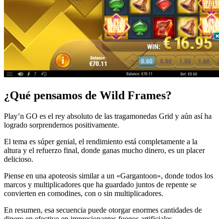
¿Qué pensamos de Wild Frames?
Play’n GO es el rey absoluto de las tragamonedas Grid y aún así ha
logrado sorprendernos positivamente.
El tema es súper genial, el rendimiento está completamente a la
altura y el refuerzo final, donde ganas mucho dinero, es un placer
delicioso.
Piense en una apoteosis similar a un «Gargantoon», donde todos los
marcos y multiplicadores que ha guardado juntos de repente se
convierten en comodines, con o sin multiplicadores.
En resumen, esa secuencia puede otorgar enormes cantidades de
dinero en efectivo en impresionantes fuegos artificiales.