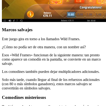
Marcos salvajes
Este juego gira en torno a los llamados Wild Frames.
¿Cómo no podía ser de otra manera, con un nombre así?
Esos «Wild Frames» funcionan de la siguiente manera: tan pronto
como aparece un comodín en la pantalla, se convierte en un marco
salvaje.
Los comodines también pueden dejar multiplicadores adicionales.
Solo más tarde, cuando llegue al final de los refuerzos adicionales
(con 80 o más símbolos ganadores), estos marcos salvajes se
convertirán en símbolos salvajes.
Comodines misteriosos