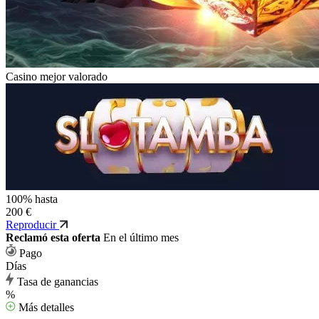
Casino mejor valorado
100% hasta
200 €
Reproducir
Reclamó esta oferta
En el último mes
Pago
Días
Tasa de ganancias
%
Más detalles