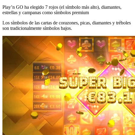
Play’n GO ha elegido 7 rojos (el símbolo más alto), diamantes,
estrellas y campanas como símbolos premium
Los símbolos de las cartas de corazones, picas, diamantes y tréboles
son tradicionalmente símbolos bajos.