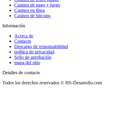
Casinos de pago y juego
Casinos en línea
Casinos de bitcoins
Información
Acerca de
Contacto
Descargo de responsabilidad
política de privacidad
Sello de aprobación
mapa del sitio
Detalles de contacto
Todos los derechos reservados © HS-Desarrollo.com