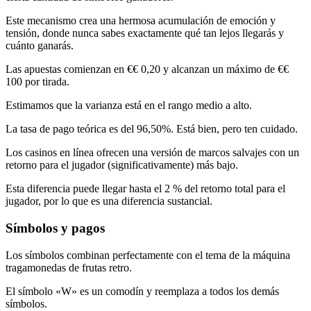
Este mecanismo crea una hermosa acumulación de emoción y
tensión, donde nunca sabes exactamente qué tan lejos llegarás y
cuánto ganarás.
Las apuestas comienzan en €€ 0,20 y alcanzan un máximo de €€
100 por tirada.
Estimamos que la varianza está en el rango medio a alto.
La tasa de pago teórica es del 96,50%. Está bien, pero ten cuidado.
Los casinos en línea ofrecen una versión de marcos salvajes con un
retorno para el jugador (significativamente) más bajo.
Esta diferencia puede llegar hasta el 2 % del retorno total para el
jugador, por lo que es una diferencia sustancial.
Símbolos y pagos
Los símbolos combinan perfectamente con el tema de la máquina
tragamonedas de frutas retro.
El símbolo «W» es un comodín y reemplaza a todos los demás
símbolos.