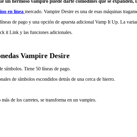
ue un hermoso vampiro puede darte comodines que se expanden, un
ino en línea
mercado. Vampire Desire es una de esas máquinas tragam
líneas de pago y una opción de apuesta adicional Vamp It Up. La varian
 it Link y las funciones adicionales.
monedas Vampire Desire
de símbolos. Tiene 50 líneas de pago.
onales de símbolos escondidos detrás de una cerca de hierro.
más de los carretes, se transforma en un vampiro.