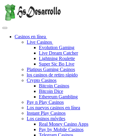
Casinos en línea
Live Casinos
Evolution Gaming
Live Dream Catcher
Lightning Roulette
Super Sic Bo Live
Platipus Gaming Casinos
los casinos de retiro rápido
Crypto Casinos
Bitcoin Casinos
Bitcoin Dice
Ethereum Gambling
Pay n Play Casinos
Los nuevos casinos en línea
Instant Play Casinos
Los casinos móviles
Real Money Casino Apps
Pay by Mobile Casinos
Telegram Casinos