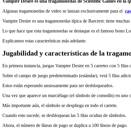
Vampire Desire es una tragamonedas de Scientific Games en la q
Algunas tragamonedas de video se lanzan exclusivamente para el
cas
Vampire Desire es una tragamonedas típica de Barcrest: tiene muchas 
Lo que hace que esta tragamonedas se destaque es el famoso bono Lock
Explicamos estas características más adelante.
Jugabilidad y características de la traga
En primera instancia, juegas Vampire Desire en 5 carretes con 5 filas 
Sobre el campo de juego predeterminado (estándar), verá 5 filas adici
Estos están esperando ansiosamente para ser desbloqueados.
Una vez que aparece un murciélago (el símbolo de comodín) en uno o 
Más importante aún, el símbolo se despliega en todo el carrete.
Cuando esto sucede, se desbloquean las 5 filas ocultas de símbolos.
Ahora, el número de líneas de pago se duplica a 100 líneas de pago.