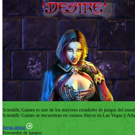
Scientific Games es uno de los mayores creadores de juegos del mun
Scientific Games se encuentran en casinos físicos en Las Vegas y Atlan
Juega ahora
Proveedor de juegos: