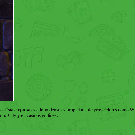
do. Esta empresa estadounidense es propietaria de proveedores como 
tic City y en casinos en línea.