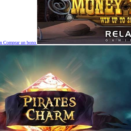
ión Comprar un bono