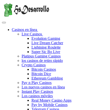
Casinos en línea
Live Casinos
Evolution Gaming
Live Dream Catcher
Lightning Roulette
Super Sic Bo Live
Platipus Gaming Casinos
los casinos de retiro rápido
Crypto Casinos
Bitcoin Casinos
Bitcoin Dice
Ethereum Gambling
Pay n Play Casinos
Los nuevos casinos en línea
Instant Play Casinos
Los casinos móviles
Real Money Casino Apps
Pay by Mobile Casinos
Telegram Casinos