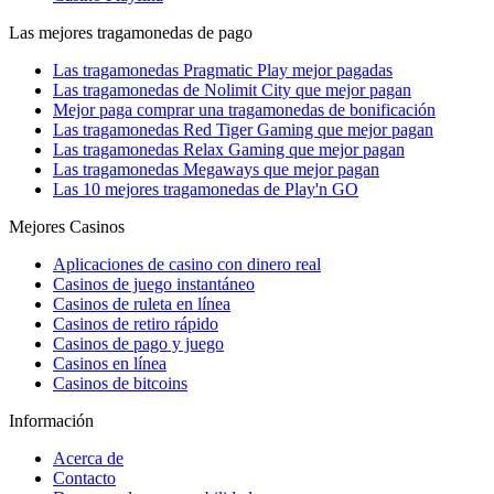
Las mejores tragamonedas de pago
Las tragamonedas Pragmatic Play mejor pagadas
Las tragamonedas de Nolimit City que mejor pagan
Mejor paga comprar una tragamonedas de bonificación
Las tragamonedas Red Tiger Gaming que mejor pagan
Las tragamonedas Relax Gaming que mejor pagan
Las tragamonedas Megaways que mejor pagan
Las 10 mejores tragamonedas de Play'n GO
Mejores Casinos
Aplicaciones de casino con dinero real
Casinos de juego instantáneo
Casinos de ruleta en línea
Casinos de retiro rápido
Casinos de pago y juego
Casinos en línea
Casinos de bitcoins
Información
Acerca de
Contacto