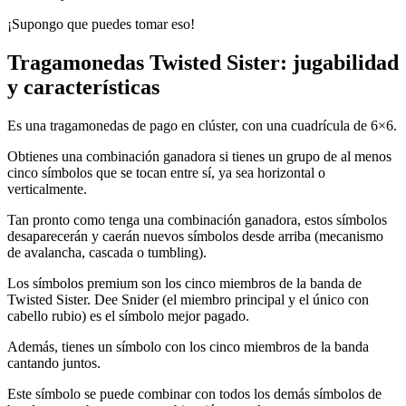
¡Supongo que puedes tomar eso!
Tragamonedas Twisted Sister: jugabilidad
y características
Es una tragamonedas de pago en clúster, con una cuadrícula de 6×6.
Obtienes una combinación ganadora si tienes un grupo de al menos
cinco símbolos que se tocan entre sí, ya sea horizontal o
verticalmente.
Tan pronto como tenga una combinación ganadora, estos símbolos
desaparecerán y caerán nuevos símbolos desde arriba (mecanismo
de avalancha, cascada o tumbling).
Los símbolos premium son los cinco miembros de la banda de
Twisted Sister. Dee Snider (el miembro principal y el único con
cabello rubio) es el símbolo mejor pagado.
Además, tienes un símbolo con los cinco miembros de la banda
cantando juntos.
Este símbolo se puede combinar con todos los demás símbolos de