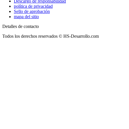
Descargo de responsabilidad
política de privacidad
Sello de aprobación
mapa del sitio
Detalles de contacto
Todos los derechos reservados © HS-Desarrollo.com