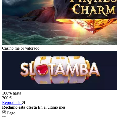
Casino mejor valorado
100% hasta
200 €
Reproducir
Reclamó esta oferta
En el último mes
Pago