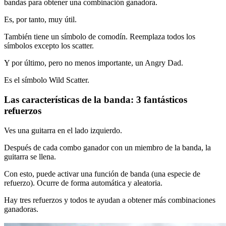
bandas para obtener una combinación ganadora.
Es, por tanto, muy útil.
También tiene un símbolo de comodín. Reemplaza todos los
símbolos excepto los scatter.
Y por último, pero no menos importante, un Angry Dad.
Es el símbolo Wild Scatter.
Las características de la banda: 3 fantásticos
refuerzos
Ves una guitarra en el lado izquierdo.
Después de cada combo ganador con un miembro de la banda, la
guitarra se llena.
Con esto, puede activar una función de banda (una especie de
refuerzo). Ocurre de forma automática y aleatoria.
Hay tres refuerzos y todos te ayudan a obtener más combinaciones
ganadoras.