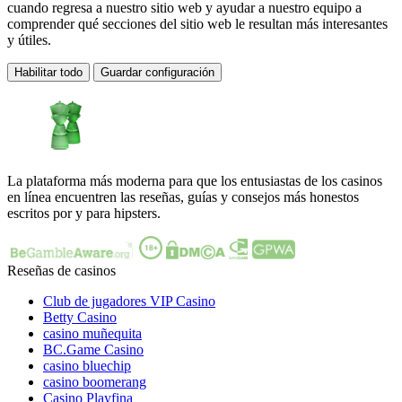
cuando regresa a nuestro sitio web y ayudar a nuestro equipo a
comprender qué secciones del sitio web le resultan más interesantes
y útiles.
Habilitar todo
Guardar configuración
La plataforma más moderna para que los entusiastas de los casinos
en línea encuentren las reseñas, guías y consejos más honestos
escritos por y para hipsters.
Reseñas de casinos
Club de jugadores VIP Casino
Betty Casino
casino muñequita
BC.Game Casino
casino bluechip
casino boomerang
Casino Playfina