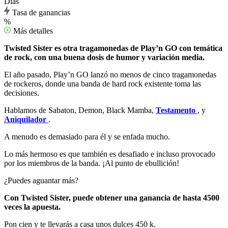
Días
Tasa de ganancias
%
Más detalles
Twisted Sister es otra tragamonedas de Play’n GO con temática
de rock, con una buena dosis de humor y variación media.
El año pasado, Play’n GO lanzó no menos de cinco tragamonedas
de rockeros, donde una banda de hard rock existente toma las
decisiones.
Hablamos de Sabaton, Demon, Black Mamba,
Testamento
, y
Aniquilador
.
A menudo es demasiado para él y se enfada mucho.
Lo más hermoso es que también es desafiado e incluso provocado
por los miembros de la banda. ¡Al punto de ebullición!
¿Puedes aguantar más?
Con Twisted Sister, puede obtener una ganancia de hasta 4500
veces la apuesta.
Pon cien y te llevarás a casa unos dulces 450 k.