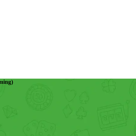
ming)