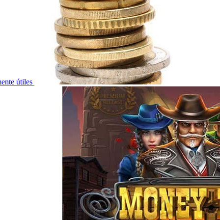
ente útiles