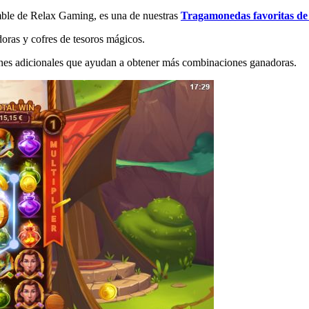
mble de Relax Gaming, es una de nuestras
Tragamonedas favoritas 
oras y cofres de tesoros mágicos.
iones adicionales que ayudan a obtener más combinaciones ganadoras.