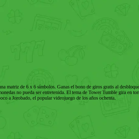
a matriz de 6 x 6 símbolos. Ganas el bono de giros gratis al desbloqu
nedas no pueda ser entretenida. El tema de Tower Tumble gira en torn
 poco a Jorobado, el popular videojuego de los años ochenta.