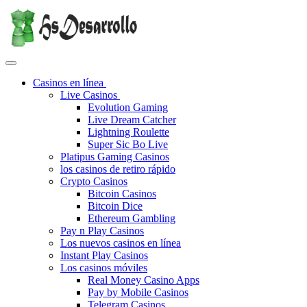
Casinos en línea
Live Casinos
Evolution Gaming
Live Dream Catcher
Lightning Roulette
Super Sic Bo Live
Platipus Gaming Casinos
los casinos de retiro rápido
Crypto Casinos
Bitcoin Casinos
Bitcoin Dice
Ethereum Gambling
Pay n Play Casinos
Los nuevos casinos en línea
Instant Play Casinos
Los casinos móviles
Real Money Casino Apps
Pay by Mobile Casinos
Telegram Casinos