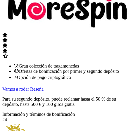
🚀Gran colección de tragamonedas
🤑Ofertas de bonificación por primer y segundo depósito
⚡️Opción de pago criptográfico
Vamos a rodar
Reseña
Para su segundo depósito, puede reclamar hasta el 50 % de su
depósito, hasta 500 € y 100 giros gratis.
Información y términos de bonificación
#4