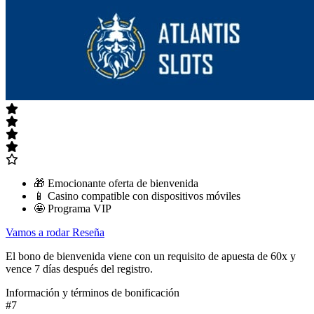
🎁 Emocionante oferta de bienvenida
📱 Casino compatible con dispositivos móviles
🤩 Programa VIP
Vamos a rodar
Reseña
El bono de bienvenida viene con un requisito de apuesta de 60x y
vence 7 días después del registro.
Información y términos de bonificación
#7