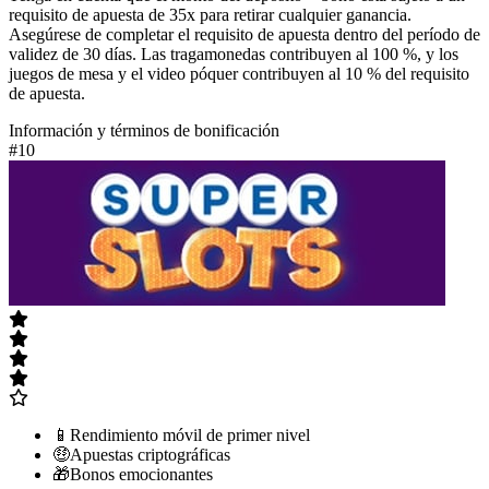
requisito de apuesta de 35x para retirar cualquier ganancia.
Asegúrese de completar el requisito de apuesta dentro del período de
validez de 30 días. Las tragamonedas contribuyen al 100 %, y los
juegos de mesa y el video póquer contribuyen al 10 % del requisito
de apuesta.
Información y términos de bonificación
#10
📱Rendimiento móvil de primer nivel
🤑Apuestas criptográficas
🎁Bonos emocionantes