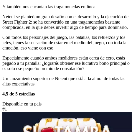
Y también nos encantan las tragamonedas en línea.
Netent se planteó un gran desafío con el desarrollo y la ejecución de
Street Fighter 2: se ha convertido en una tragamonedas bastante
complicada, en la que debes invertir algo de tiempo para dominarlo.
Con todos los personajes del juego, las batallas, los refuerzos y los
jefes, tienes la sensación de estar en el medio del juego, con toda la
emoción. eso viene con eso
Especialmente cuando ambos medidores están cerca de cero, estás
pegado a tu pantalla: ¿lograrás obtener ese lucrativo bono principal o
es solo ese pequeño premio de consolación?
Un lanzamiento superior de Netent que está a la altura de todas las
altas expectativas.
4,5 de 5 estrellas
Disponible en tu país
#1