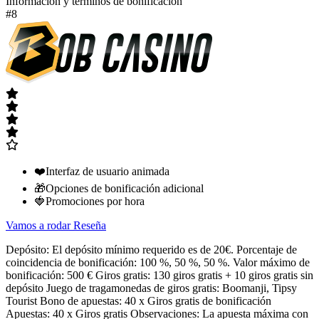
Información y términos de bonificación
#8
❤️Interfaz de usuario animada
🎁Opciones de bonificación adicional
🍓Promociones por hora
Vamos a rodar
Reseña
Depósito: El depósito mínimo requerido es de 20€. Porcentaje de
coincidencia de bonificación: 100 %, 50 %, 50 %. Valor máximo de
bonificación: 500 € Giros gratis: 130 giros gratis + 10 giros gratis sin
depósito Juego de tragamonedas de giros gratis: Boomanji, Tipsy
Tourist Bono de apuestas: 40 x Giros gratis de bonificación
Apuestas: 40 x Giros gratis Observaciones: La apuesta máxima con