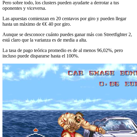
Pero sobre todo, los clusters pueden ayudarte a derrotar a tus
oponentes y viceversa.
Las apuestas comienzan en 20 centavos por giro y pueden llegar
hasta un máximo de €€ 40 por giro.
Aunque se desconoce cuánto puedes ganar más con Streetfighter 2,
está claro que la varianza es de media a alta.
La tasa de pago teórica promedio es de al menos 96,02%, pero
incluso puede dispararse hasta el 100%.