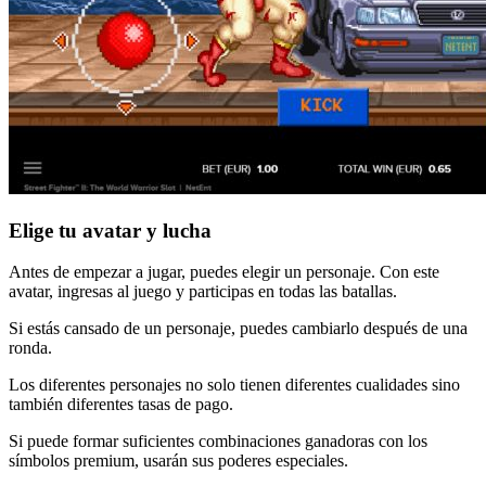
Elige tu avatar y lucha
Antes de empezar a jugar, puedes elegir un personaje. Con este
avatar, ingresas al juego y participas en todas las batallas.
Si estás cansado de un personaje, puedes cambiarlo después de una
ronda.
Los diferentes personajes no solo tienen diferentes cualidades sino
también diferentes tasas de pago.
Si puede formar suficientes combinaciones ganadoras con los
símbolos premium, usarán sus poderes especiales.