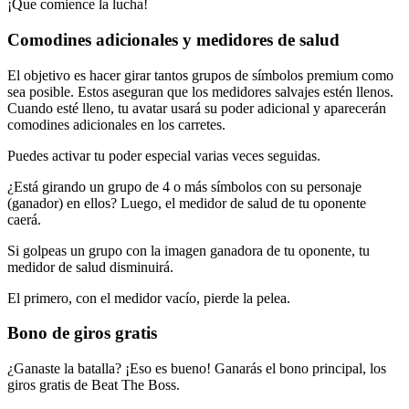
¡Que comience la lucha!
Comodines adicionales y medidores de salud
El objetivo es hacer girar tantos grupos de símbolos premium como
sea posible. Estos aseguran que los medidores salvajes estén llenos.
Cuando esté lleno, tu avatar usará su poder adicional y aparecerán
comodines adicionales en los carretes.
Puedes activar tu poder especial varias veces seguidas.
¿Está girando un grupo de 4 o más símbolos con su personaje
(ganador) en ellos? Luego, el medidor de salud de tu oponente
caerá.
Si golpeas un grupo con la imagen ganadora de tu oponente, tu
medidor de salud disminuirá.
El primero, con el medidor vacío, pierde la pelea.
Bono de giros gratis
¿Ganaste la batalla? ¡Eso es bueno! Ganarás el bono principal, los
giros gratis de Beat The Boss.