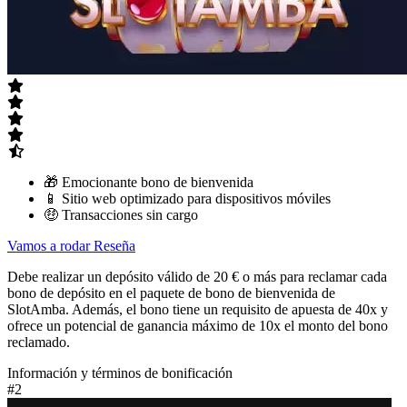
🎁 Emocionante bono de bienvenida
📱 Sitio web optimizado para dispositivos móviles
🤑 Transacciones sin cargo
Vamos a rodar
Reseña
Debe realizar un depósito válido de 20 € o más para reclamar cada
bono de depósito en el paquete de bono de bienvenida de
SlotAmba. Además, el bono tiene un requisito de apuesta de 40x y
ofrece un potencial de ganancia máximo de 10x el monto del bono
reclamado.
Información y términos de bonificación
#2