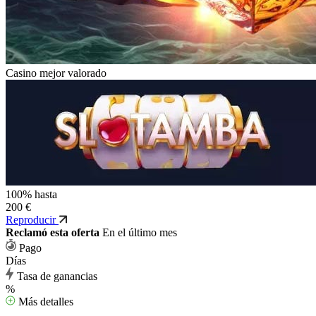
Casino mejor valorado
100% hasta
200 €
Reproducir
Reclamó esta oferta
En el último mes
Pago
Días
Tasa de ganancias
%
Más detalles