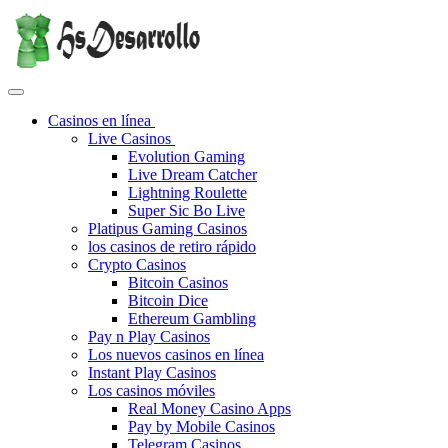
Casinos en línea
Live Casinos
Evolution Gaming
Live Dream Catcher
Lightning Roulette
Super Sic Bo Live
Platipus Gaming Casinos
los casinos de retiro rápido
Crypto Casinos
Bitcoin Casinos
Bitcoin Dice
Ethereum Gambling
Pay n Play Casinos
Los nuevos casinos en línea
Instant Play Casinos
Los casinos móviles
Real Money Casino Apps
Pay by Mobile Casinos
Telegram Casinos