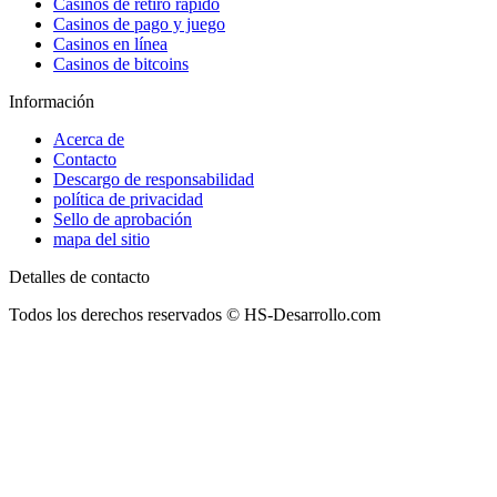
Casinos de retiro rápido
Casinos de pago y juego
Casinos en línea
Casinos de bitcoins
Información
Acerca de
Contacto
Descargo de responsabilidad
política de privacidad
Sello de aprobación
mapa del sitio
Detalles de contacto
Todos los derechos reservados © HS-Desarrollo.com