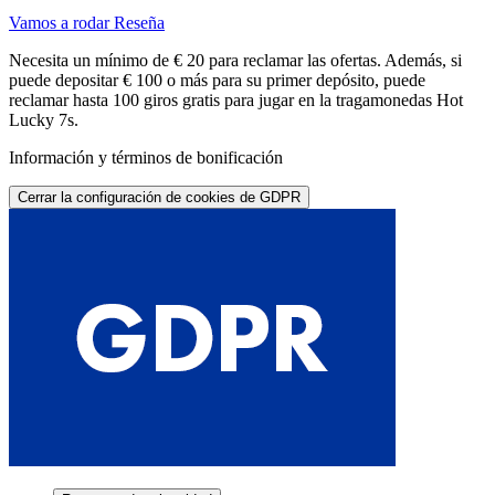
Vamos a rodar
Reseña
Necesita un mínimo de € 20 para reclamar las ofertas. Además, si
puede depositar € 100 o más para su primer depósito, puede
reclamar hasta 100 giros gratis para jugar en la tragamonedas Hot
Lucky 7s.
Información y términos de bonificación
Cerrar la configuración de cookies de GDPR