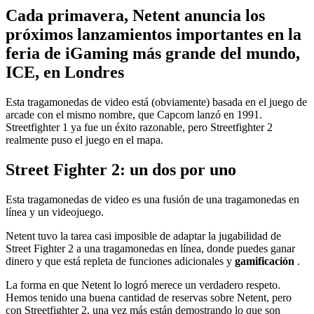
Cada primavera, Netent anuncia los
próximos lanzamientos importantes en la
feria de iGaming más grande del mundo,
ICE, en Londres
Esta tragamonedas de video está (obviamente) basada en el juego de
arcade con el mismo nombre, que Capcom lanzó en 1991.
Streetfighter 1 ya fue un éxito razonable, pero Streetfighter 2
realmente puso el juego en el mapa.
Street Fighter 2: un dos por uno
Esta tragamonedas de video es una fusión de una tragamonedas en
línea y un videojuego.
Netent tuvo la tarea casi imposible de adaptar la jugabilidad de
Street Fighter 2 a una tragamonedas en línea, donde puedes ganar
dinero y que está repleta de funciones adicionales y
gamificación
.
La forma en que Netent lo logró merece un verdadero respeto.
Hemos tenido una buena cantidad de reservas sobre Netent, pero
con Streetfighter 2, una vez más están demostrando lo que son