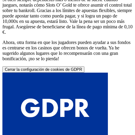
juegues, notarás cómo Slots O’ Gold te ofrece asumir el control total
sobre tu bankroll. Gracias a los límites de apuestas flexibles, siempre
puede apostar tanto como pueda pagar, y si logra un pago de
10,000x en su apuesta, estará listo. Vale la pena ser un poco más
frugal. Asegúrese de beneficiarse de la línea de pago mínima de 0,10
€.
Ahora, otra forma en que los jugadores pueden ayudar a sus fondos
es centrarse en los casinos que ofrecen bonos de vuelta. Ya he
sugerido algunos lugares que lo recompensarán con una gran
bonificación, ¡no se lo pierda!
Cerrar la configuración de cookies de GDPR