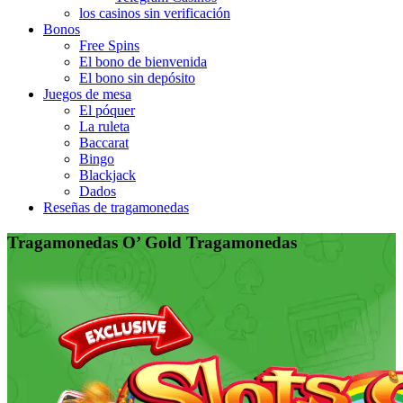
los casinos sin verificación
Bonos
Free Spins
El bono de bienvenida
El bono sin depósito
Juegos de mesa
El póquer
La ruleta
Baccarat
Bingo
Blackjack
Dados
Reseñas de tragamonedas
Tragamonedas O’ Gold Tragamonedas