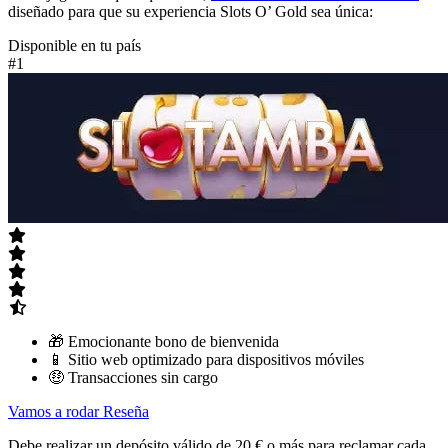
diseñado para que su experiencia Slots O’ Gold sea única:
Disponible en tu país
#1
🎁 Emocionante bono de bienvenida
📱 Sitio web optimizado para dispositivos móviles
🤑 Transacciones sin cargo
Vamos a rodar
Reseña
Debe realizar un depósito válido de 20 € o más para reclamar cada