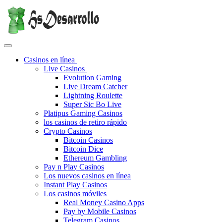
Casinos en línea
Live Casinos
Evolution Gaming
Live Dream Catcher
Lightning Roulette
Super Sic Bo Live
Platipus Gaming Casinos
los casinos de retiro rápido
Crypto Casinos
Bitcoin Casinos
Bitcoin Dice
Ethereum Gambling
Pay n Play Casinos
Los nuevos casinos en línea
Instant Play Casinos
Los casinos móviles
Real Money Casino Apps
Pay by Mobile Casinos
Telegram Casinos