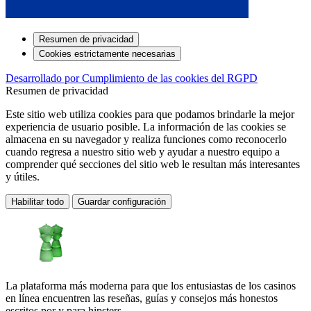
Resumen de privacidad
Cookies estrictamente necesarias
Desarrollado por
Cumplimiento de las cookies del RGPD
Resumen de privacidad
Este sitio web utiliza cookies para que podamos brindarle la mejor
experiencia de usuario posible. La información de las cookies se
almacena en su navegador y realiza funciones como reconocerlo
cuando regresa a nuestro sitio web y ayudar a nuestro equipo a
comprender qué secciones del sitio web le resultan más interesantes
y útiles.
Habilitar todo
Guardar configuración
La plataforma más moderna para que los entusiastas de los casinos
en línea encuentren las reseñas, guías y consejos más honestos
escritos por y para hipsters.