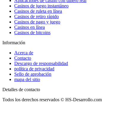
Aplicaciones de casino con dinero real
Casinos de juego instantáneo
Casinos de ruleta en línea
Casinos de retiro rápido
Casinos de pago y juego
Casinos en línea
Casinos de bitcoins
Información
Acerca de
Contacto
Descargo de responsabilidad
política de privacidad
Sello de aprobación
mapa del sitio
Detalles de contacto
Todos los derechos reservados © HS-Desarrollo.com