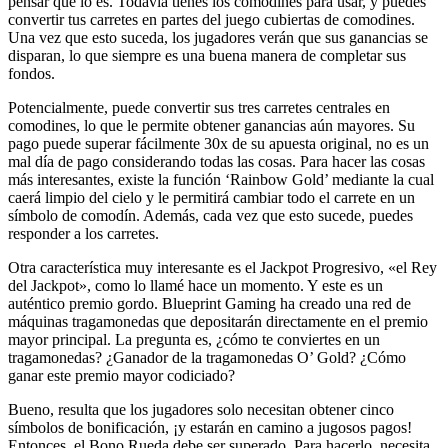
pensar que lo es. Todavía tienes los comodines para usar, y puedes
convertir tus carretes en partes del juego cubiertas de comodines.
Una vez que esto suceda, los jugadores verán que sus ganancias se
disparan, lo que siempre es una buena manera de completar sus
fondos.
Potencialmente, puede convertir sus tres carretes centrales en
comodines, lo que le permite obtener ganancias aún mayores. Su
pago puede superar fácilmente 30x de su apuesta original, no es un
mal día de pago considerando todas las cosas. Para hacer las cosas
más interesantes, existe la función ‘Rainbow Gold’ mediante la cual
caerá limpio del cielo y le permitirá cambiar todo el carrete en un
símbolo de comodín. Además, cada vez que esto sucede, puedes
responder a los carretes.
Otra característica muy interesante es el Jackpot Progresivo, «el Rey
del Jackpot», como lo llamé hace un momento. Y este es un
auténtico premio gordo. Blueprint Gaming ha creado una red de
máquinas tragamonedas que depositarán directamente en el premio
mayor principal. La pregunta es, ¿cómo te conviertes en un
tragamonedas? ¿Ganador de la tragamonedas O’ Gold? ¿Cómo
ganar este premio mayor codiciado?
Bueno, resulta que los jugadores solo necesitan obtener cinco
símbolos de bonificación, ¡y estarán en camino a jugosos pagos!
Entonces, el Bono Rueda debe ser superado. Para hacerlo, necesita