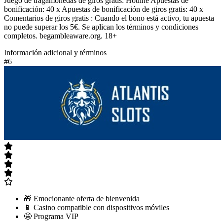
Juego de tragamonedas de giros gratis: Hotline Apuestas de
bonificación: 40 x Apuestas de bonificación de giros gratis: 40 x
Comentarios de giros gratis : Cuando el bono está activo, tu apuesta
no puede superar los 5€. Se aplican los términos y condiciones
completos. begambleaware.org. 18+
Información adicional y términos
#6
🎁 Emocionante oferta de bienvenida
📱 Casino compatible con dispositivos móviles
🤩 Programa VIP