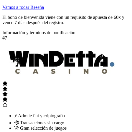
Vamos a rodar
Reseña
El bono de bienvenida viene con un requisito de apuesta de 60x y
vence 7 días después del registro.
Información y términos de bonificación
#7
⚡️ Admite fiat y criptografía
🤑 Transacciones sin cargo
🚀 Gran selección de juegos