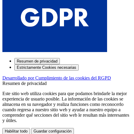
Resumen de privacidad
Estrictamente Cookies necesarias
Desarrollado por
Cumplimiento de las cookies del RGPD
Resumen de privacidad
Este sitio web utiliza cookies para que podamos brindarle la mejor
experiencia de usuario posible. La información de las cookies se
almacena en su navegador y realiza funciones como reconocerlo
cuando regresa a nuestro sitio web y ayudar a nuestro equipo a
comprender qué secciones del sitio web le resultan más interesantes
y útiles.
Habilitar todo
Guardar configuración