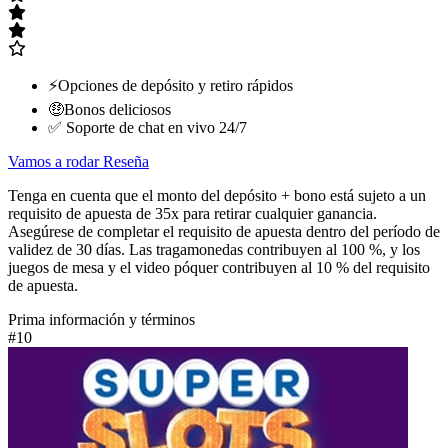
⚡️Opciones de depósito y retiro rápidos
🤑Bonos deliciosos
✅ Soporte de chat en vivo 24/7
Vamos a rodar
Reseña
Tenga en cuenta que el monto del depósito + bono está sujeto a un
requisito de apuesta de 35x para retirar cualquier ganancia.
Asegúrese de completar el requisito de apuesta dentro del período de
validez de 30 días. Las tragamonedas contribuyen al 100 %, y los
juegos de mesa y el video póquer contribuyen al 10 % del requisito
de apuesta.
Prima información y términos
#10