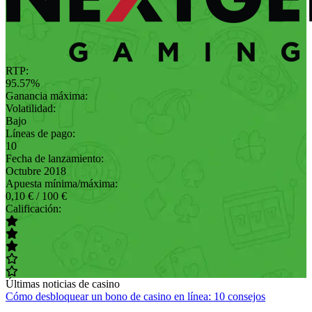
RTP:
95.57%
Ganancia máxima:
Volatilidad:
Bajo
Líneas de pago:
10
Fecha de lanzamiento:
Octubre 2018
Apuesta mínima/máxima:
0,10 € / 100 €
Calificación:
Últimas noticias de casino
Cómo desbloquear un bono de casino en línea: 10 consejos