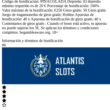
Código de bonificación: PINACOLADA Depósito: El depósito
mínimo requerido es de 20 € Porcentaje de bonificación: 100%
Valor máximo de la bonificación: €250 Giros gratis: 50 Giros gratis
Juego de tragamonedas de giros gratis: Hotline Apuestas de
bonificación: 40 x Apuestas de bonificación de giros gratis: 40 x
Comentarios de giros gratis : Cuando el bono está activo, tu apuesta
no puede superar los 5€. Se aplican los términos y condiciones
completos. begambleaware.org. 18+
Información y términos de bonificación
#6