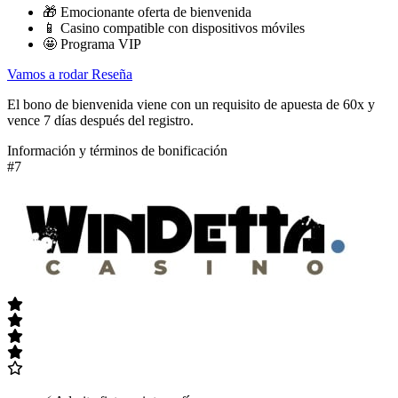
🎁 Emocionante oferta de bienvenida
📱 Casino compatible con dispositivos móviles
🤩 Programa VIP
Vamos a rodar
Reseña
El bono de bienvenida viene con un requisito de apuesta de 60x y
vence 7 días después del registro.
Información y términos de bonificación
#7