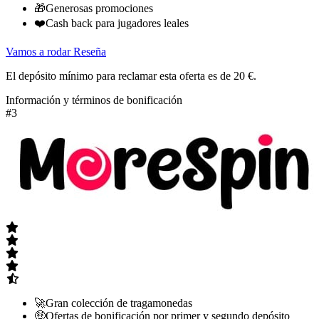
🎁Generosas promociones
❤️Cash back para jugadores leales
Vamos a rodar
Reseña
El depósito mínimo para reclamar esta oferta es de 20 €.
Información y términos de bonificación
#3
🚀Gran colección de tragamonedas
🤑Ofertas de bonificación por primer y segundo depósito