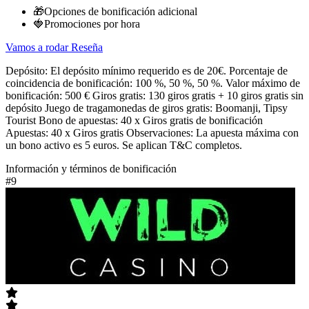
🎁Opciones de bonificación adicional
🍓Promociones por hora
Vamos a rodar
Reseña
Depósito: El depósito mínimo requerido es de 20€. Porcentaje de
coincidencia de bonificación: 100 %, 50 %, 50 %. Valor máximo de
bonificación: 500 € Giros gratis: 130 giros gratis + 10 giros gratis sin
depósito Juego de tragamonedas de giros gratis: Boomanji, Tipsy
Tourist Bono de apuestas: 40 x Giros gratis de bonificación
Apuestas: 40 x Giros gratis Observaciones: La apuesta máxima con
un bono activo es 5 euros. Se aplican T&C completos.
Información y términos de bonificación
#9