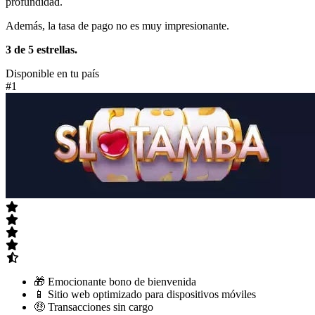
profundidad.
Además, la tasa de pago no es muy impresionante.
3 de 5 estrellas.
Disponible en tu país
#1
🎁 Emocionante bono de bienvenida
📱 Sitio web optimizado para dispositivos móviles
🤑 Transacciones sin cargo