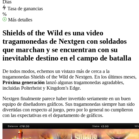
Días
Tasa de ganancias
%
Más detalles
Shields of the Wild es una video
tragamonedas de Nextgen con soldados
que marchan y se encuentran con su
inevitable destino en el campo de batalla
De todos modos, echemos un vistazo más de cerca a la
tragamonedas Shields of the Wild de Nextgen. En los últimos meses,
Próxima generación
lanzó algunas tragamonedas agradables,
incluidas Polterheist y Kingdom’s Edge.
Nextgen finalmente parece haber invertido seriamente en un buen
equipo de diseñadores gráficos. Sus tragamonedas siempre han sido
divertidas con respecto al juego, pero por lo general no cumplieron
con las expectativas en el departamento de gráficos.