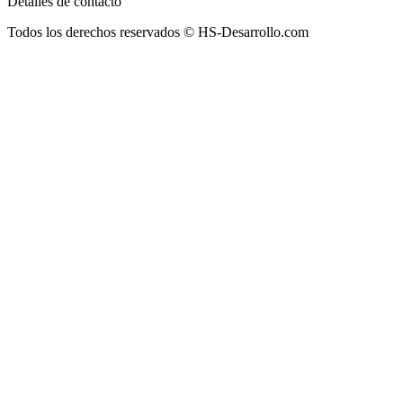
Detalles de contacto
Todos los derechos reservados © HS-Desarrollo.com