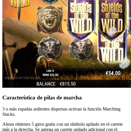
Característica de pilas de marcha
3 o más espadas ardientes dispersas activan la función Marching
Stacks.
Ahora obtienes 5 giros gratis con un símbolo apilado en el carrete
más a la derecha. Se agrega un carrete apilado adicional con el