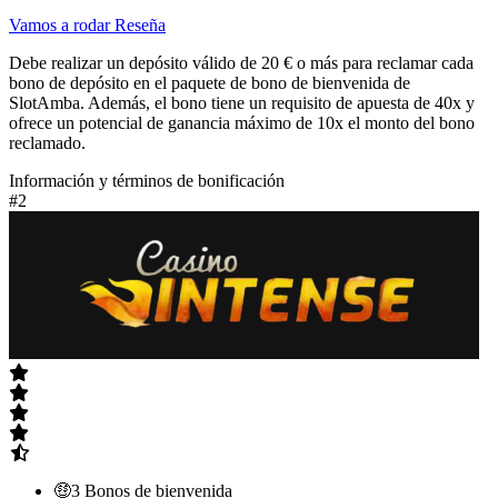
Vamos a rodar
Reseña
Debe realizar un depósito válido de 20 € o más para reclamar cada
bono de depósito en el paquete de bono de bienvenida de
SlotAmba. Además, el bono tiene un requisito de apuesta de 40x y
ofrece un potencial de ganancia máximo de 10x el monto del bono
reclamado.
Información y términos de bonificación
#2
🤑3 Bonos de bienvenida