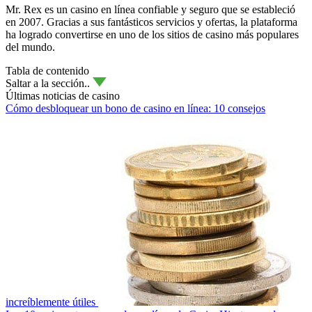
Mr. Rex es un casino en línea confiable y seguro que se estableció
en 2007. Gracias a sus fantásticos servicios y ofertas, la plataforma
ha logrado convertirse en uno de los sitios de casino más populares
del mundo.
Tabla de contenido
Saltar a la sección..
Últimas noticias de casino
Cómo desbloquear un bono de casino en línea: 10 consejos
increíblemente útiles