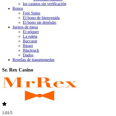
los casinos sin verificación
Bonos
Free Spins
El bono de bienvenida
El bono sin depósito
Juegos de mesa
El póquer
La ruleta
Baccarat
Bingo
Blackjack
Dados
Reseñas de tragamonedas
Sr. Rex Casino
1.01/5