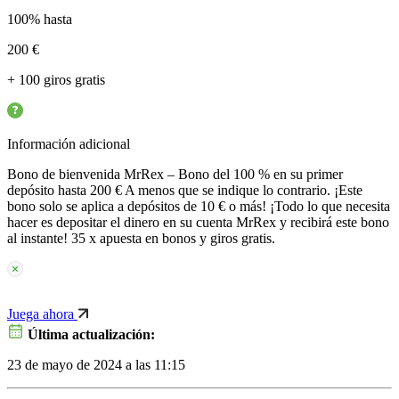
100% hasta
200 €
+ 100 giros gratis
Información adicional
Bono de bienvenida MrRex – Bono del 100 % en su primer
depósito hasta 200 € A menos que se indique lo contrario. ¡Este
bono solo se aplica a depósitos de 10 € o más! ¡Todo lo que necesita
hacer es depositar el dinero en su cuenta MrRex y recibirá este bono
al instante! 35 x apuesta en bonos y giros gratis.
Juega ahora
Última actualización:
23 de mayo de 2024 a las 11:15