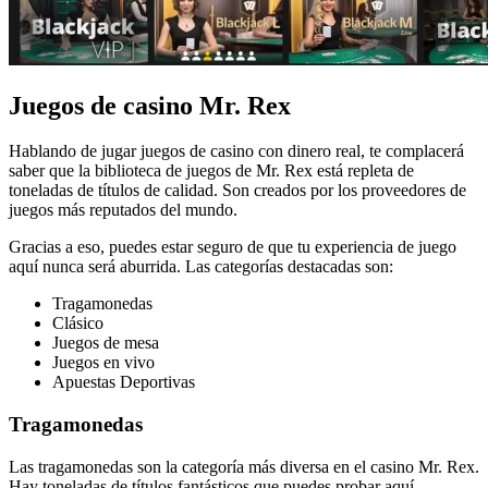
Juegos de casino Mr. Rex
Hablando de jugar juegos de casino con dinero real, te complacerá
saber que la biblioteca de juegos de Mr. Rex está repleta de
toneladas de títulos de calidad. Son creados por los proveedores de
juegos más reputados del mundo.
Gracias a eso, puedes estar seguro de que tu experiencia de juego
aquí nunca será aburrida. Las categorías destacadas son:
Tragamonedas
Clásico
Juegos de mesa
Juegos en vivo
Apuestas Deportivas
Tragamonedas
Las tragamonedas son la categoría más diversa en el casino Mr. Rex.
Hay toneladas de títulos fantásticos que puedes probar aquí.