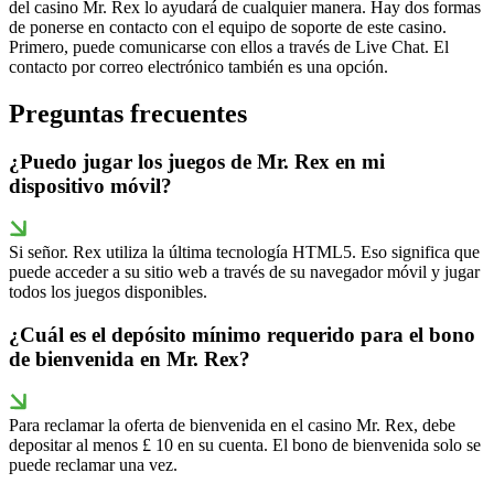
del casino Mr. Rex lo ayudará de cualquier manera. Hay dos formas
de ponerse en contacto con el equipo de soporte de este casino.
Primero, puede comunicarse con ellos a través de Live Chat. El
contacto por correo electrónico también es una opción.
Preguntas frecuentes
¿Puedo jugar los juegos de Mr. Rex en mi
dispositivo móvil?
Si señor. Rex utiliza la última tecnología HTML5. Eso significa que
puede acceder a su sitio web a través de su navegador móvil y jugar
todos los juegos disponibles.
¿Cuál es el depósito mínimo requerido para el bono
de bienvenida en Mr. Rex?
Para reclamar la oferta de bienvenida en el casino Mr. Rex, debe
depositar al menos £ 10 en su cuenta. El bono de bienvenida solo se
puede reclamar una vez.