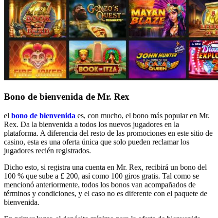
Bono de bienvenida de Mr. Rex
el
bono de bienvenida
es, con mucho, el bono más popular en Mr.
Rex. Da la bienvenida a todos los nuevos jugadores en la
plataforma. A diferencia del resto de las promociones en este sitio de
casino, esta es una oferta única que solo pueden reclamar los
jugadores recién registrados.
Dicho esto, si registra una cuenta en Mr. Rex, recibirá un bono del
100 % que sube a £ 200, así como 100 giros gratis. Tal como se
mencionó anteriormente, todos los bonos van acompañados de
términos y condiciones, y el caso no es diferente con el paquete de
bienvenida.