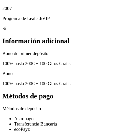
2007
Programa de Lealtad/VIP
Sí
Información adicional
Bono de primer depósito
100% hasta 200€ + 100 Giros Gratis
Bono
100% hasta 200€ + 100 Giros Gratis
Métodos de pago
Métodos de depósito
Astropago
Transferencia Bancaria
ecoPayz