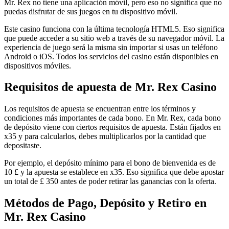
Mr. Rex no tiene una aplicación móvil, pero eso no significa que no
puedas disfrutar de sus juegos en tu dispositivo móvil.
Este casino funciona con la última tecnología HTML5. Eso significa
que puede acceder a su sitio web a través de su navegador móvil. La
experiencia de juego será la misma sin importar si usas un teléfono
Android o iOS. Todos los servicios del casino están disponibles en
dispositivos móviles.
Requisitos de apuesta de Mr. Rex Casino
Los requisitos de apuesta se encuentran entre los términos y
condiciones más importantes de cada bono. En Mr. Rex, cada bono
de depósito viene con ciertos requisitos de apuesta. Están fijados en
x35 y para calcularlos, debes multiplicarlos por la cantidad que
depositaste.
Por ejemplo, el depósito mínimo para el bono de bienvenida es de
10 £ y la apuesta se establece en x35. Eso significa que debe apostar
un total de £ 350 antes de poder retirar las ganancias con la oferta.
Métodos de Pago, Depósito y Retiro en
Mr. Rex Casino