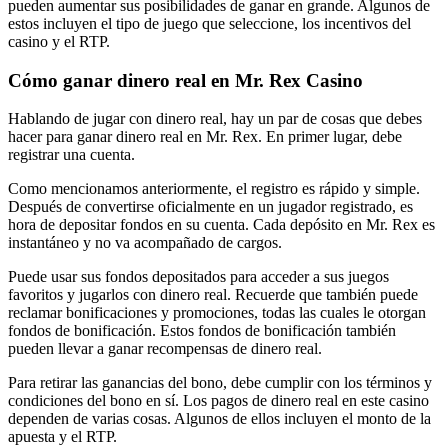
pueden aumentar sus posibilidades de ganar en grande. Algunos de
estos incluyen el tipo de juego que seleccione, los incentivos del
casino y el RTP.
Cómo ganar dinero real en Mr. Rex Casino
Hablando de jugar con dinero real, hay un par de cosas que debes
hacer para ganar dinero real en Mr. Rex. En primer lugar, debe
registrar una cuenta.
Como mencionamos anteriormente, el registro es rápido y simple.
Después de convertirse oficialmente en un jugador registrado, es
hora de depositar fondos en su cuenta. Cada depósito en Mr. Rex es
instantáneo y no va acompañado de cargos.
Puede usar sus fondos depositados para acceder a sus juegos
favoritos y jugarlos con dinero real. Recuerde que también puede
reclamar bonificaciones y promociones, todas las cuales le otorgan
fondos de bonificación. Estos fondos de bonificación también
pueden llevar a ganar recompensas de dinero real.
Para retirar las ganancias del bono, debe cumplir con los términos y
condiciones del bono en sí. Los pagos de dinero real en este casino
dependen de varias cosas. Algunos de ellos incluyen el monto de la
apuesta y el RTP.