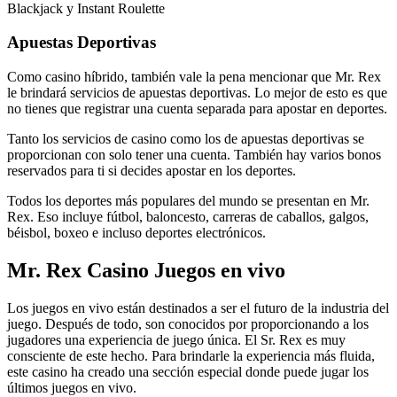
Blackjack y Instant Roulette
Apuestas Deportivas
Como casino híbrido, también vale la pena mencionar que Mr. Rex
le brindará servicios de apuestas deportivas. Lo mejor de esto es que
no tienes que registrar una cuenta separada para apostar en deportes.
Tanto los servicios de casino como los de apuestas deportivas se
proporcionan con solo tener una cuenta. También hay varios bonos
reservados para ti si decides apostar en los deportes.
Todos los deportes más populares del mundo se presentan en Mr.
Rex. Eso incluye fútbol, ​​baloncesto, carreras de caballos, galgos,
béisbol, boxeo e incluso deportes electrónicos.
Mr. Rex Casino Juegos en vivo
Los juegos en vivo están destinados a ser el futuro de la industria del
juego. Después de todo, son conocidos por proporcionando a los
jugadores una experiencia de juego única. El Sr. Rex es muy
consciente de este hecho. Para brindarle la experiencia más fluida,
este casino ha creado una sección especial donde puede jugar los
últimos juegos en vivo.