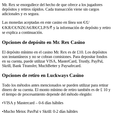
Mr. Rex se enorgullece del hecho de que ofrece a los jugadores
depósitos y retiros rápidos. Cada transacción viene sin cargos
adicionales y es segura.
Las monedas aceptadas en este casino en línea son €/£/
€/KR/C€/NZ€/A€/R€/CLP/S/₹ y la información de depósito y retiro
se explica a continuación.
Opciones de depósito en Mr. Rex Casino
El depósito mínimo en el casino Mr. Rex es de £10. Los depósitos
son instantáneos y no se cobran comisiones. Para depositar fondos
en su cuenta, puede utilizar VISA, MasterCard, Trustly, PayPal,
Skrill, Bank Ttransfer, MuchBetter y Paysafecard.
Opciones de retiro en Luckways Casino
Todo los métodos antes mencionados se pueden utilizar para retirar
dinero de su cuenta. El monto mínimo de retiro también es de £ 10 y
el tiempo de procesamiento depende del método elegido:
•VISA y Mastercard – 0-6 días hábiles
•Mucho Mejor, PayPal y Skrill: 0-2 días hábiles