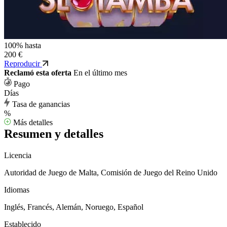
100% hasta
200 €
Reproducir
Reclamó esta oferta
En el último mes
Pago
Días
Tasa de ganancias
%
Más detalles
Resumen y detalles
Licencia
Autoridad de Juego de Malta, Comisión de Juego del Reino Unido
Idiomas
Inglés, Francés, Alemán, Noruego, Español
Establecido