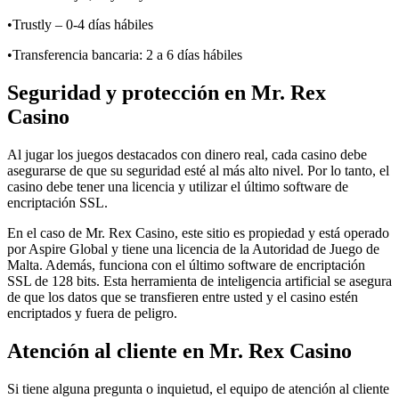
•Trustly – 0-4 días hábiles
•Transferencia bancaria: 2 a 6 días hábiles
Seguridad y protección en Mr. Rex
Casino
Al jugar los juegos destacados con dinero real, cada casino debe
asegurarse de que su seguridad esté al más alto nivel. Por lo tanto, el
casino debe tener una licencia y utilizar el último software de
encriptación SSL.
En el caso de Mr. Rex Casino, este sitio es propiedad y está operado
por Aspire Global y tiene una licencia de la Autoridad de Juego de
Malta. Además, funciona con el último software de encriptación
SSL de 128 bits. Esta herramienta de inteligencia artificial se asegura
de que los datos que se transfieren entre usted y el casino estén
encriptados y fuera de peligro.
Atención al cliente en Mr. Rex Casino
Si tiene alguna pregunta o inquietud, el equipo de atención al cliente