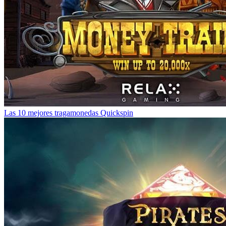
Las 10 mejores tragamonedas Quickspin