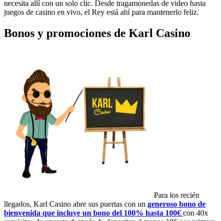
necesita allí con un solo clic. Desde tragamonedas de video hasta
juegos de casino en vivo, el Rey está ahí para mantenerlo feliz.
Bonos y promociones de Karl Casino
Para los recién
llegados, Karl Casino abre sus puertas con un
generoso bono de
bienvenida que incluye un bono del 100% hasta 100€
con 40x