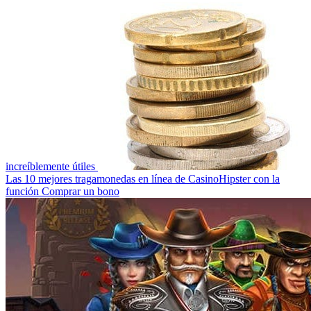
increíblemente útiles
Las 10 mejores tragamonedas en línea de CasinoHipster con la
función Comprar un bono