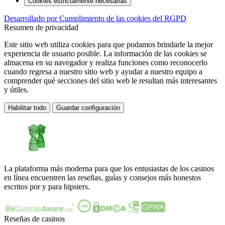
Cookies estrictamente necesarias
Desarrollado por
Cumplimiento de las cookies del RGPD
Resumen de privacidad
Este sitio web utiliza cookies para que podamos brindarle la mejor
experiencia de usuario posible. La información de las cookies se
almacena en su navegador y realiza funciones como reconocerlo
cuando regresa a nuestro sitio web y ayudar a nuestro equipo a
comprender qué secciones del sitio web le resultan más interesantes
y útiles.
Habilitar todo
Guardar configuración
La plataforma más moderna para que los entusiastas de los casinos
en línea encuentren las reseñas, guías y consejos más honestos
escritos por y para hipsters.
Reseñas de casinos