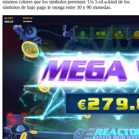
mismos colores que los símbolos premium. Un 5-of-a-kind de los
símbolos de bajo pago le otorga entre 30 y 90 monedas.