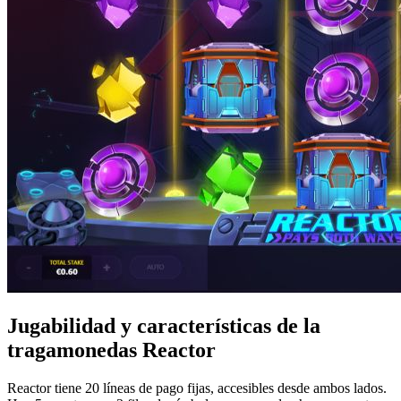
Jugabilidad y características de la
tragamonedas Reactor
Reactor tiene 20 líneas de pago fijas, accesibles desde ambos lados.