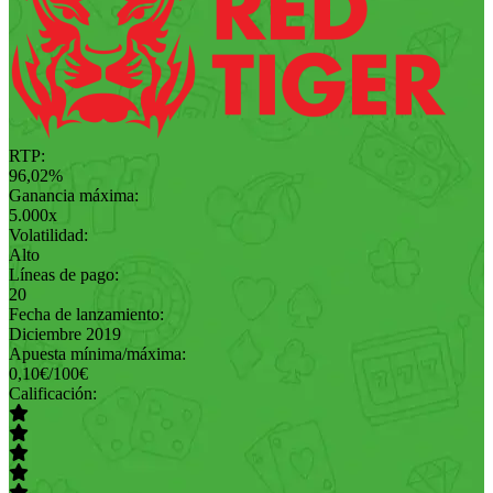
RTP:
96,02%
Ganancia máxima:
5.000x
Volatilidad:
Alto
Líneas de pago:
20
Fecha de lanzamiento:
Diciembre 2019
Apuesta mínima/máxima:
0,10€/100€
Calificación: