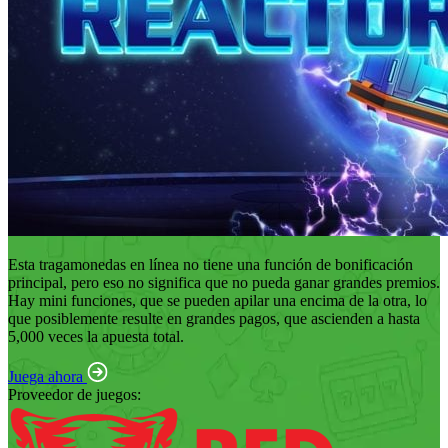
Esta tragamonedas en línea no tiene una función de bonificación
principal, pero eso no significa que no pueda ganar grandes premios.
Hay mini funciones, que se pueden apilar una encima de la otra, lo
que posiblemente resulte en grandes pagos, que ascienden a hasta
5,000 veces la apuesta total.
Juega ahora
Proveedor de juegos: