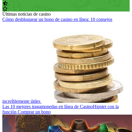
Últimas noticias de casino
Cómo desbloquear un bono de casino en línea: 10 consejos
increíblemente útiles
Las 10 mejores tragamonedas en línea de CasinoHipster con la
función Comprar un bono