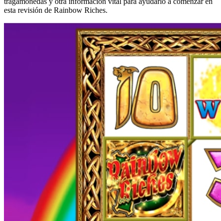
tragamonedas y otra información vital para ayudarlo a comenzar en
esta revisión de Rainbow Riches.