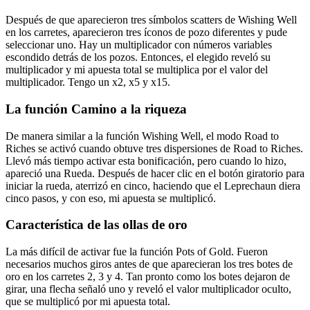
Después de que aparecieron tres símbolos scatters de Wishing Well
en los carretes, aparecieron tres íconos de pozo diferentes y pude
seleccionar uno. Hay un multiplicador con números variables
escondido detrás de los pozos. Entonces, el elegido reveló su
multiplicador y mi apuesta total se multiplica por el valor del
multiplicador. Tengo un x2, x5 y x15.
La función Camino a la riqueza
De manera similar a la función Wishing Well, el modo Road to
Riches se activó cuando obtuve tres dispersiones de Road to Riches.
Llevó más tiempo activar esta bonificación, pero cuando lo hizo,
apareció una Rueda. Después de hacer clic en el botón giratorio para
iniciar la rueda, aterrizó en cinco, haciendo que el Leprechaun diera
cinco pasos, y con eso, mi apuesta se multiplicó.
Característica de las ollas de oro
La más difícil de activar fue la función Pots of Gold. Fueron
necesarios muchos giros antes de que aparecieran los tres botes de
oro en los carretes 2, 3 y 4. Tan pronto como los botes dejaron de
girar, una flecha señaló uno y reveló el valor multiplicador oculto,
que se multiplicó por mi apuesta total.