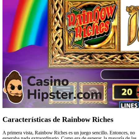
Características de Rainbow Riches
A primera vista, Rainbow Riches es un juego sencillo. Entonces, no
esperaba nada extraordinario. Como era de esperar, la mayoría de las