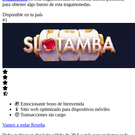
para obtener algo bueno de esta tragamonedas.
Disponible en tu país
#1
🎁 Emocionante bono de bienvenida
📱 Sitio web optimizado para dispositivos móviles
🤑 Transacciones sin cargo
Vamos a rodar
Reseña