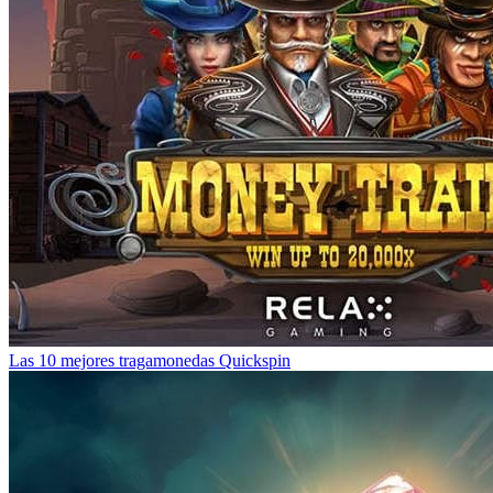
Las 10 mejores tragamonedas Quickspin