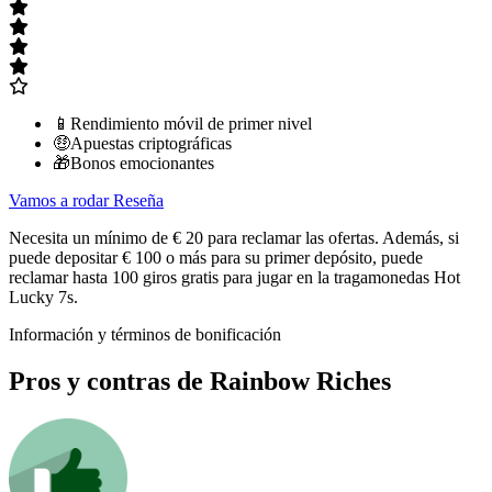
📱Rendimiento móvil de primer nivel
🤑Apuestas criptográficas
🎁Bonos emocionantes
Vamos a rodar
Reseña
Necesita un mínimo de € 20 para reclamar las ofertas. Además, si
puede depositar € 100 o más para su primer depósito, puede
reclamar hasta 100 giros gratis para jugar en la tragamonedas Hot
Lucky 7s.
Información y términos de bonificación
Pros y contras de Rainbow Riches