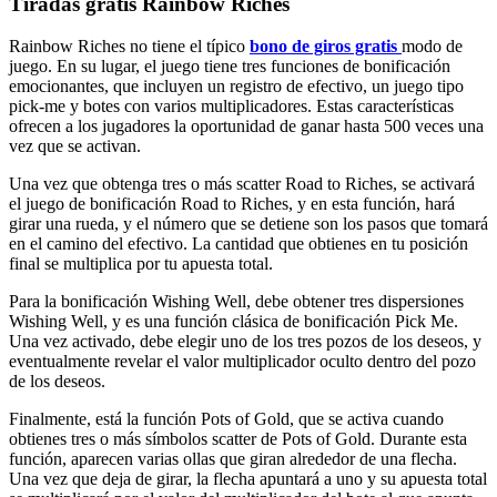
Tiradas gratis Rainbow Riches
Rainbow Riches no tiene el típico
bono de giros gratis
modo de
juego. En su lugar, el juego tiene tres funciones de bonificación
emocionantes, que incluyen un registro de efectivo, un juego tipo
pick-me y botes con varios multiplicadores. Estas características
ofrecen a los jugadores la oportunidad de ganar hasta 500 veces una
vez que se activan.
Una vez que obtenga tres o más scatter Road to Riches, se activará
el juego de bonificación Road to Riches, y en esta función, hará
girar una rueda, y el número que se detiene son los pasos que tomará
en el camino del efectivo. La cantidad que obtienes en tu posición
final se multiplica por tu apuesta total.
Para la bonificación Wishing Well, debe obtener tres dispersiones
Wishing Well, y es una función clásica de bonificación Pick Me.
Una vez activado, debe elegir uno de los tres pozos de los deseos, y
eventualmente revelar el valor multiplicador oculto dentro del pozo
de los deseos.
Finalmente, está la función Pots of Gold, que se activa cuando
obtienes tres o más símbolos scatter de Pots of Gold. Durante esta
función, aparecen varias ollas que giran alrededor de una flecha.
Una vez que deja de girar, la flecha apuntará a uno y su apuesta total