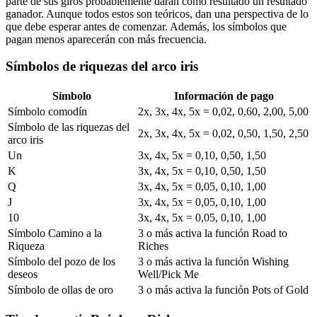
parte de sus giros probablemente darán como resultado un resultado
ganador. Aunque todos estos son teóricos, dan una perspectiva de lo
que debe esperar antes de comenzar. Además, los símbolos que
pagan menos aparecerán con más frecuencia.
Símbolos de riquezas del arco iris
Símbolo
Información de pago
Símbolo comodín
2x, 3x, 4x, 5x = 0,02, 0,60, 2,00, 5,00
Símbolo de las riquezas del
2x, 3x, 4x, 5x = 0,02, 0,50, 1,50, 2,50
arco iris
Un
3x, 4x, 5x = 0,10, 0,50, 1,50
K
3x, 4x, 5x = 0,10, 0,50, 1,50
Q
3x, 4x, 5x = 0,05, 0,10, 1,00
J
3x, 4x, 5x = 0,05, 0,10, 1,00
10
3x, 4x, 5x = 0,05, 0,10, 1,00
Símbolo Camino a la
3 o más activa la función Road to
Riqueza
Riches
Símbolo del pozo de los
3 o más activa la función Wishing
deseos
Well/Pick Me
Símbolo de ollas de oro
3 o más activa la función Pots of Gold