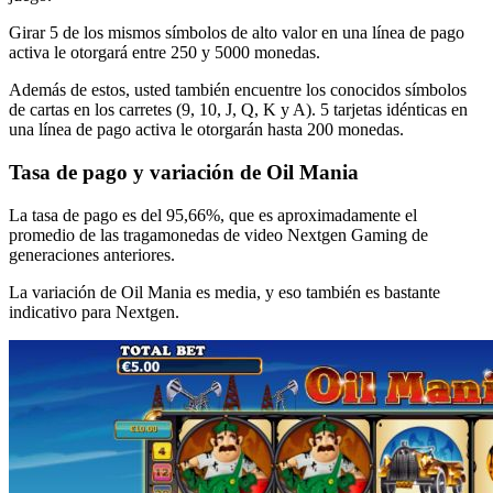
Girar 5 de los mismos símbolos de alto valor en una línea de pago
activa le otorgará entre 250 y 5000 monedas.
Además de estos, usted también encuentre los conocidos símbolos
de cartas en los carretes (9, 10, J, Q, K y A). 5 tarjetas idénticas en
una línea de pago activa le otorgarán hasta 200 monedas.
Tasa de pago y variación de Oil Mania
La tasa de pago es del 95,66%, que es aproximadamente el
promedio de las tragamonedas de video Nextgen Gaming de
generaciones anteriores.
La variación de Oil Mania es media, y eso también es bastante
indicativo para Nextgen.