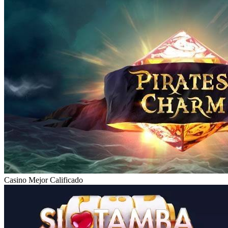
Casino Mejor Calificado