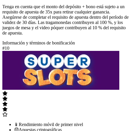
Tenga en cuenta que el monto del depósito + bono está sujeto a un
requisito de apuesta de 35x para retirar cualquier ganancia.
Asegúrese de completar el requisito de apuesta dentro del período de
validez de 30 días. Las tragamonedas contribuyen al 100 %, y los
juegos de mesa y el video póquer contribuyen al 10 % del requisito
de apuesta.
Información y términos de bonificación
#10
📱Rendimiento móvil de primer nivel
🤑Apuestas criptográficas