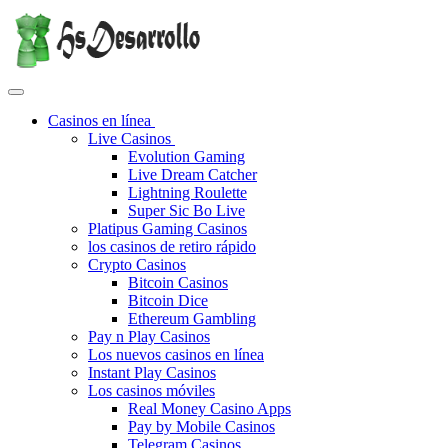
Casinos en línea
Live Casinos
Evolution Gaming
Live Dream Catcher
Lightning Roulette
Super Sic Bo Live
Platipus Gaming Casinos
los casinos de retiro rápido
Crypto Casinos
Bitcoin Casinos
Bitcoin Dice
Ethereum Gambling
Pay n Play Casinos
Los nuevos casinos en línea
Instant Play Casinos
Los casinos móviles
Real Money Casino Apps
Pay by Mobile Casinos
Telegram Casinos