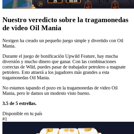
Nuestro veredicto sobre la tragamonedas
de video Oil Mania
Nextgen ha creado un pequeño juego simple y divertido con Oil
Mania.
Durante el juego de bonificación Upwild Feature, hay mucha
diversión y mucho dinero que ganar. Con las combinaciones
correctas de Wild, puedes pasar de trabajador petrolero a magnate
petrolero. Esto atraerá a los jugadores más grandes a esta
tragamonedas Oil Mania.
No estamos tapando el pozo en la tragamonedas de video Oil
Mania, pero le damos un modesto visto bueno.
3.5 de 5 estrellas.
Disponible en tu país
#1