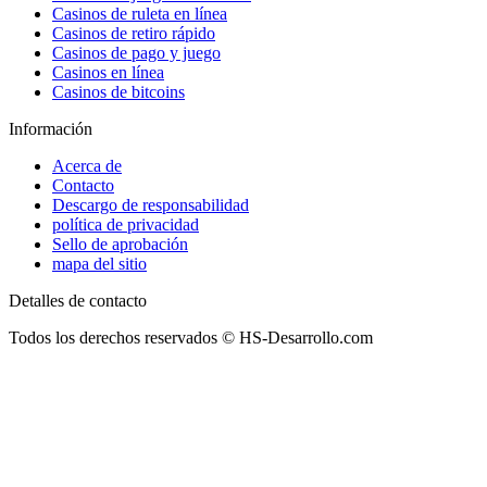
Casinos de ruleta en línea
Casinos de retiro rápido
Casinos de pago y juego
Casinos en línea
Casinos de bitcoins
Información
Acerca de
Contacto
Descargo de responsabilidad
política de privacidad
Sello de aprobación
mapa del sitio
Detalles de contacto
Todos los derechos reservados © HS-Desarrollo.com