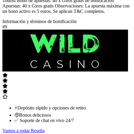
Tourist Bono de apuestas: 40 x Giros gratis de bonificación
Apuestas: 40 x Giros gratis Observaciones: La apuesta máxima con
un bono activo es 5 euros. Se aplican T&C completos.
Información y términos de bonificación
#9
⚡️Depósito rápido y opciones de retiro
🤑Bonos deliciosos
✅ Soporte de chat en vivo 24/7
Vamos a rodar
Reseña