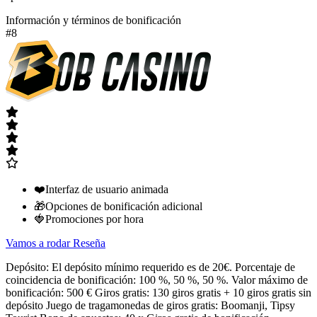
Información y términos de bonificación
#8
❤️Interfaz de usuario animada
🎁Opciones de bonificación adicional
🍓Promociones por hora
Vamos a rodar
Reseña
Depósito: El depósito mínimo requerido es de 20€. Porcentaje de
coincidencia de bonificación: 100 %, 50 %, 50 %. Valor máximo de
bonificación: 500 € Giros gratis: 130 giros gratis + 10 giros gratis sin
depósito Juego de tragamonedas de giros gratis: Boomanji, Tipsy