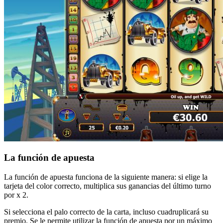
La función de apuesta
La función de apuesta funciona de la siguiente manera: si elige la
tarjeta del color correcto, multiplica sus ganancias del último turno
por x 2.
Si selecciona el palo correcto de la carta, incluso cuadruplicará su
premio. Se le permite utilizar la función de apuesta por un máximo