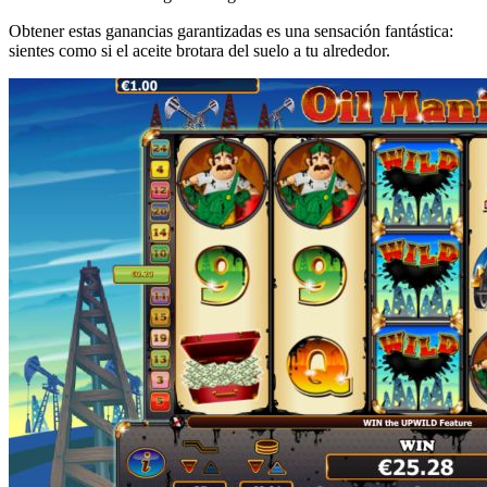
Obtener estas ganancias garantizadas es una sensación fantástica:
sientes como si el aceite brotara del suelo a tu alrededor.