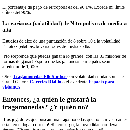
El porcentaje de pago de Nitropolis es del 96,1%. Excede mi límite
crítico del 96%.
La varianza (volatilidad) de Nitropolis es de media a
alta.
Estudios de alce da una puntuación de 8 sobre 10 a la volatilidad.
En otras palabras, la varianza es de media a alta.
¡No sorprende que puedas ganar a lo grande, con las 85 millones de
formas de ganar! Espero que las ganancias principales sean
alrededor de 1,000x.
Otro
Tragamonedas Elk Studios
con volatilidad similar son The
Grand Galore,
Carretes Diablo
o el excelente
Espacio para
visitantes
.
Entonces, ¿a quién le gustará la
tragamonedas? ¿Y quién no?
¡Los jugadores que buscan una tragamonedas que no han visto antes
están en el lugar correcto! Sin embargo, la jugabilidad conlleva
riesgos. Nitropolis es una tragamonedas bastante volátil.