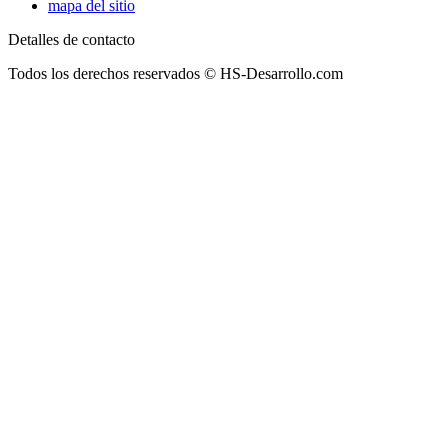
mapa del sitio
Detalles de contacto
Todos los derechos reservados © HS-Desarrollo.com