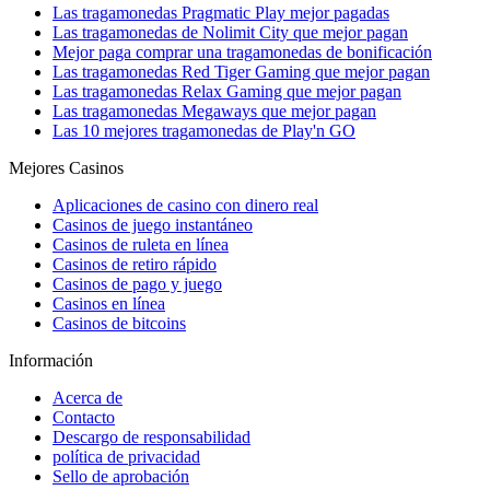
Las tragamonedas Pragmatic Play mejor pagadas
Las tragamonedas de Nolimit City que mejor pagan
Mejor paga comprar una tragamonedas de bonificación
Las tragamonedas Red Tiger Gaming que mejor pagan
Las tragamonedas Relax Gaming que mejor pagan
Las tragamonedas Megaways que mejor pagan
Las 10 mejores tragamonedas de Play'n GO
Mejores Casinos
Aplicaciones de casino con dinero real
Casinos de juego instantáneo
Casinos de ruleta en línea
Casinos de retiro rápido
Casinos de pago y juego
Casinos en línea
Casinos de bitcoins
Información
Acerca de
Contacto
Descargo de responsabilidad
política de privacidad
Sello de aprobación