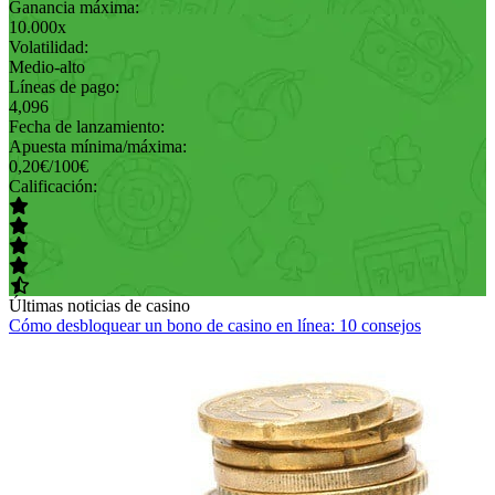
Ganancia máxima:
10.000x
Volatilidad:
Medio-alto
Líneas de pago:
4,096
Fecha de lanzamiento:
Apuesta mínima/máxima:
0,20€/100€
Calificación:
Últimas noticias de casino
Cómo desbloquear un bono de casino en línea: 10 consejos