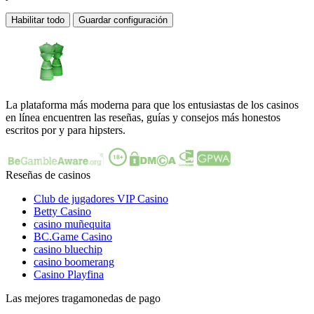
Habilitar todo
Guardar configuración
La plataforma más moderna para que los entusiastas de los casinos
en línea encuentren las reseñas, guías y consejos más honestos
escritos por y para hipsters.
Reseñas de casinos
Club de jugadores VIP Casino
Betty Casino
casino muñequita
BC.Game Casino
casino bluechip
casino boomerang
Casino Playfina
Las mejores tragamonedas de pago