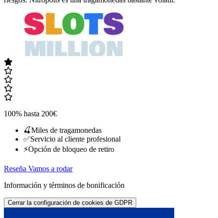
100% hasta 200€
🍒Miles de tragamonedas
✅Servicio al cliente profesional
⚡️Opción de bloqueo de retiro
Reseña
Vamos a rodar
Información y términos de bonificación
Cerrar la configuración de cookies de GDPR