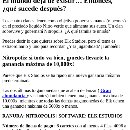
El mundo deja de existir… Entonces,
¿qué sucede después?
Los cuatro clanes tienen como objetivo poner sus manos (o peones)
en el preciado líquido Nitro verde que alimenta sus autos. Un clan
sobrevive y gobernará Nitropolis. ¿A qué familia te unirás?
Puedes decir lo que quieras sobre Elk Studios, pero el tema es
extraordinario y uno para recordar. ¿Y la jugabilidad? ¡También!
Nitropolis: si todo va bien, ¡puedes llevarte la
ganancia máxima de 10,000x!
Parece que Elk Studios se ha fijado una nueva ganancia máxima
predeterminada.
Las dos últimas tragamonedas que acaban de lanzar (
Gran
abundancia
y visitantes) también tienen una ganancia máxima de
10.000x, mientras que todas las demás tragamonedas de Elk tienen
una ganancia máxima de 5000x o menos.
RANURA: NITROPOLIS
| SOFTWARE: ELK ESTUDIOS
Número de líneas de pago
: 6 carretes con al menos 4 filas, 4096 a