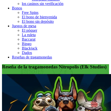
los casinos sin verificación
Bonos
Free Spins
El bono de bienvenida
El bono sin depósito
Juegos de mesa
El póquer
La ruleta
Baccarat
Bingo
Blackjack
Dados
Reseñas de tragamonedas
Reseña de la tragamonedas Nitropolis (Elk Studios)