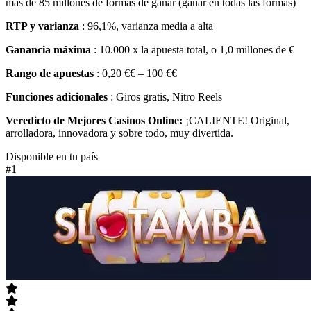
más de 85 millones de formas de ganar (ganar en todas las formas)
RTP y varianza
: 96,1%, varianza media a alta
Ganancia máxima
: 10.000 x la apuesta total, o 1,0 millones de €
Rango de apuestas
: 0,20 €€ – 100 €€
Funciones adicionales
: Giros gratis, Nitro Reels
Veredicto de Mejores Casinos Online:
¡CALIENTE! Original,
arrolladora, innovadora y sobre todo, muy divertida.
Disponible en tu país
#1