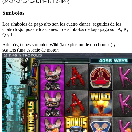
(24x24x24x24x20x14=85.155.840).
Símbolos
Los símbolos de pago alto son los cuatro clanes, seguidos de los
cuatro logotipos de los clanes. Los símbolos de bajo pago son A, K,
Q y J.
Además, tienes símbolos Wild (la explosión de una bomba) y
scatters (una especie de motor).