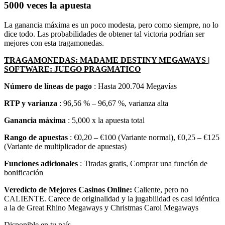
5000 veces la apuesta
La ganancia máxima es un poco modesta, pero como siempre, no lo
dice todo. Las probabilidades de obtener tal victoria podrían ser
mejores con esta tragamonedas.
TRAGAMONEDAS: MADAME DESTINY MEGAWAYS
|
SOFTWARE: JUEGO PRAGMATICO
Número de líneas de pago
: Hasta 200.704 Megavías
RTP y varianza
: 96,56 % – 96,67 %, varianza alta
Ganancia máxima
: 5,000 x la apuesta total
Rango de apuestas
: €0,20 – €100 (Variante normal), €0,25 – €125
(Variante de multiplicador de apuestas)
Funciones adicionales
: Tiradas gratis, Comprar una función de
bonificación
Veredicto de Mejores Casinos Online:
Caliente, pero no
CALIENTE. Carece de originalidad y la jugabilidad es casi idéntica
a la de Great Rhino Megaways y Christmas Carol Megaways
Disponible en tu país