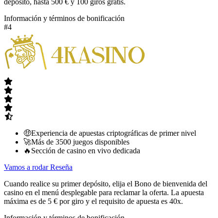
depósito, hasta 500 € y 100 giros gratis.
Información y términos de bonificación
#4
🤑Experiencia de apuestas criptográficas de primer nivel
🚀Más de 3500 juegos disponibles
🔥Sección de casino en vivo dedicada
Vamos a rodar
Reseña
Cuando realice su primer depósito, elija el Bono de bienvenida del
casino en el menú desplegable para reclamar la oferta. La apuesta
máxima es de 5 € por giro y el requisito de apuesta es 40x.
Información y términos de bonificación