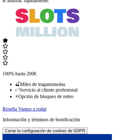
te aburras. rápidamente.
100% hasta 200€
🍒Miles de tragamonedas
✅Servicio al cliente profesional
⚡️Opción de bloqueo de retiro
Reseña
Vamos a rodar
Información y términos de bonificación
Cerrar la configuración de cookies de GDPR