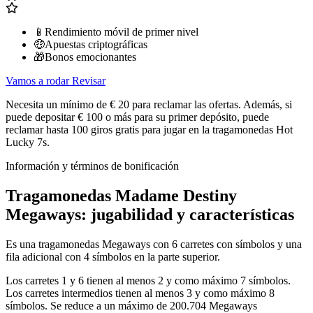
📱Rendimiento móvil de primer nivel
🤑Apuestas criptográficas
🎁Bonos emocionantes
Vamos a rodar
Revisar
Necesita un mínimo de € 20 para reclamar las ofertas. Además, si
puede depositar € 100 o más para su primer depósito, puede
reclamar hasta 100 giros gratis para jugar en la tragamonedas Hot
Lucky 7s.
Información y términos de bonificación
Tragamonedas Madame Destiny
Megaways: jugabilidad y características
Es una tragamonedas Megaways con 6 carretes con símbolos y una
fila adicional con 4 símbolos en la parte superior.
Los carretes 1 y 6 tienen al menos 2 y como máximo 7 símbolos.
Los carretes intermedios tienen al menos 3 y como máximo 8
símbolos. Se reduce a un máximo de 200.704 Megaways