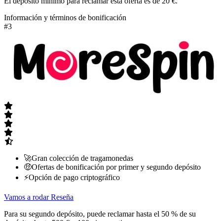
El depósito mínimo para reclamar esta oferta es de 20 €.
Información y términos de bonificación
#3
🚀Gran colección de tragamonedas
🤑Ofertas de bonificación por primer y segundo depósito
⚡️Opción de pago criptográfico
Vamos a rodar
Reseña
Para su segundo depósito, puede reclamar hasta el 50 % de su