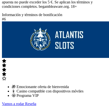
apuesta no puede exceder los 5 €. Se aplican los términos y
condiciones completos. begambleaware.org. 18+
Información y términos de bonificación
#6
🎁 Emocionante oferta de bienvenida
📱 Casino compatible con dispositivos móviles
🤩 Programa VIP
Vamos a rodar
Reseña