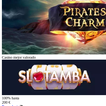
Casino mejor valorado
100% hasta
200 €