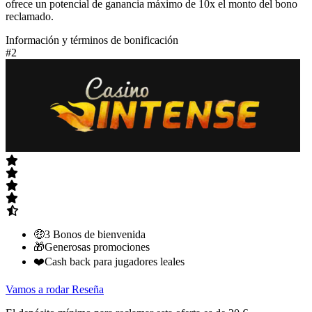
ofrece un potencial de ganancia máximo de 10x el monto del bono
reclamado.
Información y términos de bonificación
#2
🤑3 Bonos de bienvenida
🎁Generosas promociones
❤️Cash back para jugadores leales
Vamos a rodar
Reseña