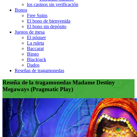
los casinos sin verificación
Bonos
Free Spins
El bono de bienvenida
El bono sin depósito
Juegos de mesa
El póquer
La ruleta
Baccarat
Bingo
Blackjack
Dados
Reseñas de tragamonedas
Reseña de la tragamonedas Madame Destiny
Megaways (Pragmatic Play)