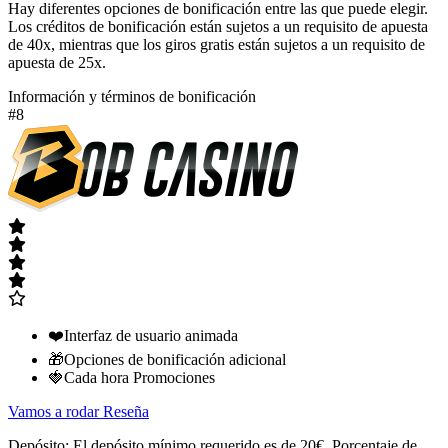
Hay diferentes opciones de bonificación entre las que puede elegir.
Los créditos de bonificación están sujetos a un requisito de apuesta
de 40x, mientras que los giros gratis están sujetos a un requisito de
apuesta de 25x.
Información y términos de bonificación
#8
❤️Interfaz de usuario animada
🎁Opciones de bonificación adicional
🍓Cada hora Promociones
Vamos a rodar
Reseña
Depósito: El depósito mínimo requerido es de 20€. Porcentaje de