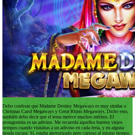
Debo confesar que Madame Destiny Megaways es muy similar a
Chrismas Carol Megaways y Great Rhino Megaways. Dicho esto,
también debo decir que el tema merece muchos méritos. El
protagonista es un adivino. Me recuerda aquellos buenos viejos
tiempos cuando visitabas a un adivino en cada feria, y en alguna
tienda oscura. Sí, estaba aterrorizado pero curioso al mismo tiempo.