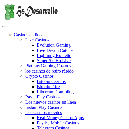
Casinos en línea
Live Casinos
Evolution Gaming
Live Dream Catcher
Lightning Roulette
Super Sic Bo Live
Platipus Gaming Casinos
los casinos de retiro rápido
Crypto Casinos
Bitcoin Casinos
Bitcoin Dice
Ethereum Gambling
Pay n Play Casinos
Los nuevos casinos en línea
Instant Play Casinos
Los casinos móviles
Real Money Casino Apps
Pay by Mobile Casinos
Telegram Casinos