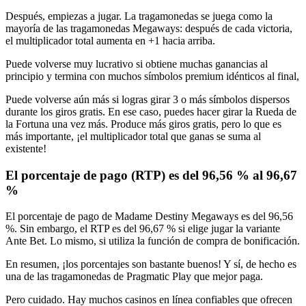
Después, empiezas a jugar. La tragamonedas se juega como la
mayoría de las tragamonedas Megaways: después de cada victoria,
el multiplicador total aumenta en +1 hacia arriba.
Puede volverse muy lucrativo si obtiene muchas ganancias al
principio y termina con muchos símbolos premium idénticos al final,
Puede volverse aún más si logras girar 3 o más símbolos dispersos
durante los giros gratis. En ese caso, puedes hacer girar la Rueda de
la Fortuna una vez más. Produce más giros gratis, pero lo que es
más importante, ¡el multiplicador total que ganas se suma al
existente!
El porcentaje de pago (RTP) es del 96,56 % al 96,67
%
El porcentaje de pago de Madame Destiny Megaways es del 96,56
%. Sin embargo, el RTP es del 96,67 % si elige jugar la variante
Ante Bet. Lo mismo, si utiliza la función de compra de bonificación.
En resumen, ¡los porcentajes son bastante buenos! Y sí, de hecho es
una de las tragamonedas de Pragmatic Play que mejor paga.
Pero cuidado. Hay muchos casinos en línea confiables que ofrecen