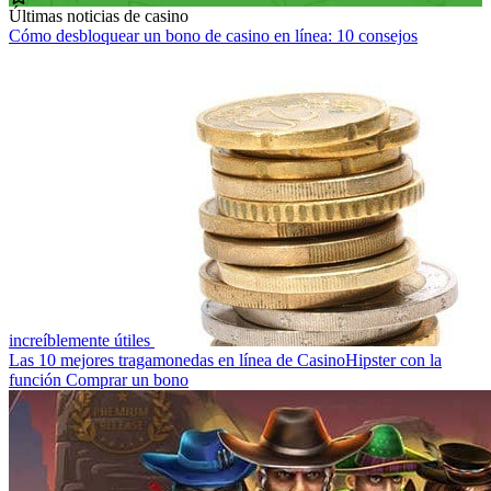
Últimas noticias de casino
Cómo desbloquear un bono de casino en línea: 10 consejos
increíblemente útiles
Las 10 mejores tragamonedas en línea de CasinoHipster con la
función Comprar un bono