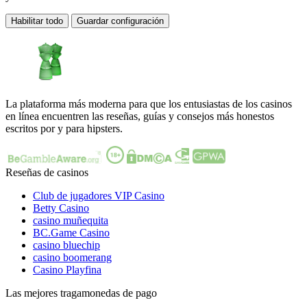
Habilitar todo
Guardar configuración
La plataforma más moderna para que los entusiastas de los casinos
en línea encuentren las reseñas, guías y consejos más honestos
escritos por y para hipsters.
Reseñas de casinos
Club de jugadores VIP Casino
Betty Casino
casino muñequita
BC.Game Casino
casino bluechip
casino boomerang
Casino Playfina
Las mejores tragamonedas de pago