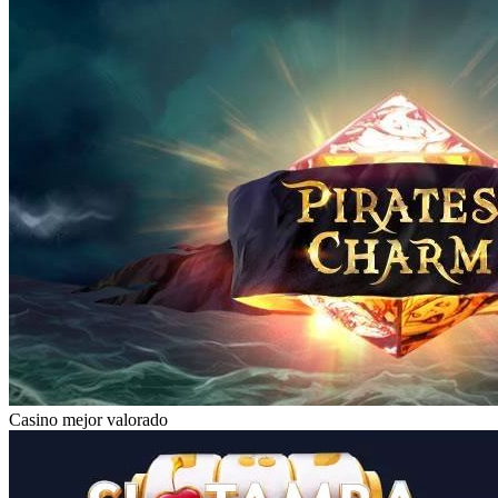
Casino mejor valorado