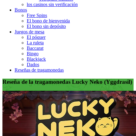
los casinos sin verificación
Bonos
Free Spins
El bono de bienvenida
El bono sin depósito
Juegos de mesa
El póquer
La ruleta
Baccarat
Bingo
Blackjack
Dados
Reseñas de tragamonedas
Reseña de la tragamonedas Lucky Neko (Yggdrasil)