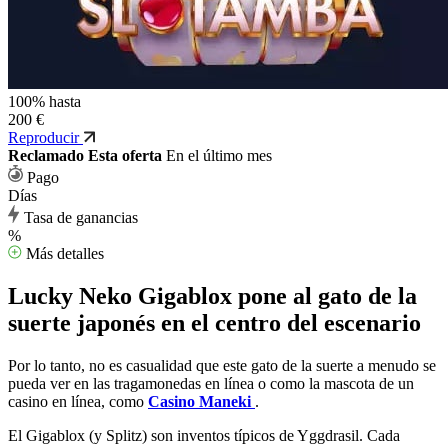
100% hasta
200 €
Reproducir
Reclamado Esta oferta
En el último mes
Pago
Días
Tasa de ganancias
%
Más detalles
Lucky Neko Gigablox pone al gato de la
suerte japonés en el centro del escenario
Por lo tanto, no es casualidad que este gato de la suerte a menudo se
pueda ver en las tragamonedas en línea o como la mascota de un
casino en línea, como
Casino Maneki
.
El Gigablox (y Splitz) son inventos típicos de Yggdrasil. Cada