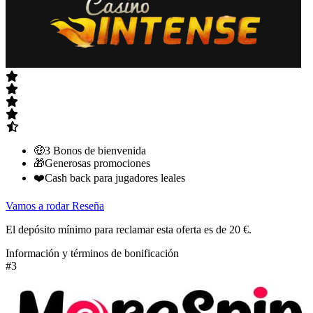
🤑3 Bonos de bienvenida
🎁Generosas promociones
❤️Cash back para jugadores leales
Vamos a rodar
Reseña
El depósito mínimo para reclamar esta oferta es de 20 €.
Información y términos de bonificación
#3