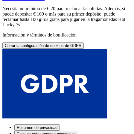
Necesita un mínimo de € 20 para reclamar las ofertas. Además, si
puede depositar € 100 o más para su primer depósito, puede
reclamar hasta 100 giros gratis para jugar en la tragamonedas Hot
Lucky 7s.
Información y términos de bonificación
Cerrar la configuración de cookies de GDPR
Resumen de privacidad
Cookies estrictamente necesarias