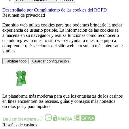
Desarrollado por
Cumplimiento de las cookies del RGPD
Resumen de privacidad
Este sitio web utiliza cookies para que podamos brindarle la mejor
experiencia de usuario posible. La información de las cookies se
almacena en su navegador y realiza funciones como reconocerlo
cuando regresa a nuestro sitio web y ayudar a nuestro equipo a
comprender qué secciones del sitio web le resultan más interesantes
y útiles.
Habilitar todo
Guardar configuración
La plataforma más moderna para que los entusiastas de los casinos
en línea encuentren las reseñas, guías y consejos más honestos
escritos por y para hipsters.
Reseñas de casinos