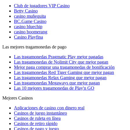
Club de jugadores VIP Casino
Betty Casino
casino muñequita
BC.Game Casino
casino bluechip
casino boomerang
Casino Playfina
Las mejores tragamonedas de pago
Las tragamonedas Pragmatic Play mejor pagadas
Las tragamonedas de Nolimit City que mejor pagan
Mejor paga comprar una tragamonedas de bonificación
Las tragamonedas Red Tiger Gaming que mejor pagan
Las tragamonedas Relax Gaming que mejor pagan
Las tragamonedas Megaways que mejor pagan
Las 10 mejores tragamonedas de Play'n GO
Mejores Casinos
Aplicaciones de casino con dinero real
Casinos de juego instantáneo
Casinos de ruleta en línea
Casinos de retiro rápido
Casinos de pago y juego