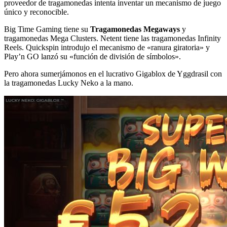
proveedor de tragamonedas intenta inventar un mecanismo de juego
único y reconocible.
Big Time Gaming tiene su
Tragamonedas Megaways
y
tragamonedas Mega Clusters. Netent tiene las tragamonedas Infinity
Reels. Quickspin introdujo el mecanismo de «ranura giratoria» y
Play’n GO lanzó su «función de división de símbolos».
Pero ahora sumerjámonos en el lucrativo Gigablox de Yggdrasil con
la tragamonedas Lucky Neko a la mano.