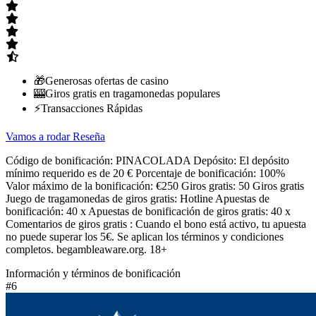
🎁Generosas ofertas de casino
🎰Giros gratis en tragamonedas populares
⚡️Transacciones Rápidas
Vamos a rodar
Reseña
Código de bonificación: PINACOLADA Depósito: El depósito
mínimo requerido es de 20 € Porcentaje de bonificación: 100%
Valor máximo de la bonificación: €250 Giros gratis: 50 Giros gratis
Juego de tragamonedas de giros gratis: Hotline Apuestas de
bonificación: 40 x Apuestas de bonificación de giros gratis: 40 x
Comentarios de giros gratis : Cuando el bono está activo, tu apuesta
no puede superar los 5€. Se aplican los términos y condiciones
completos. begambleaware.org. 18+
Información y términos de bonificación
#6