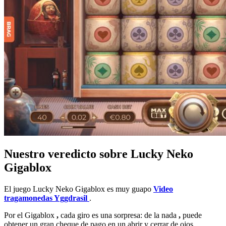
Nuestro veredicto sobre Lucky Neko
Gigablox
El juego Lucky Neko Gigablox es muy guapo
Video
tragamonedas Yggdrasil
.
Por el Gigablox
,
cada giro es una sorpresa: de la nada
,
puede
obtener un gran cheque de pago en un abrir y cerrar de ojos.