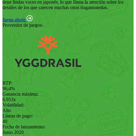
tiene lindas voces en japonés, lo que llama la atención sobre los
detalles de los que carecen muchas otras tragamonedas.
Juega ahora
Proveedor de juegos:
RTP:
96,4%
Ganancia máxima:
6.953x
Volatilidad:
Alto
Líneas de pago:
40
Fecha de lanzamiento:
Junio ​​2020