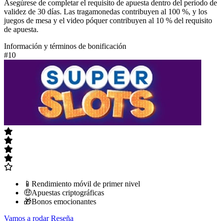
Asegúrese de completar el requisito de apuesta dentro del período de
validez de 30 días. Las tragamonedas contribuyen al 100 %, y los
juegos de mesa y el video póquer contribuyen al 10 % del requisito
de apuesta.
Información y términos de bonificación
#10
📱Rendimiento móvil de primer nivel
🤑Apuestas criptográficas
🎁Bonos emocionantes
Vamos a rodar
Reseña