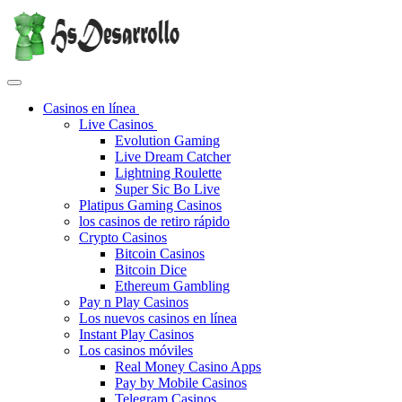
Casinos en línea
Live Casinos
Evolution Gaming
Live Dream Catcher
Lightning Roulette
Super Sic Bo Live
Platipus Gaming Casinos
los casinos de retiro rápido
Crypto Casinos
Bitcoin Casinos
Bitcoin Dice
Ethereum Gambling
Pay n Play Casinos
Los nuevos casinos en línea
Instant Play Casinos
Los casinos móviles
Real Money Casino Apps
Pay by Mobile Casinos
Telegram Casinos