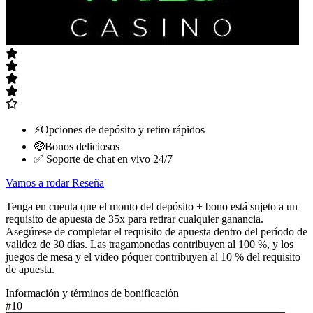
⚡️Opciones de depósito y retiro rápidos
🤑Bonos deliciosos
✅ Soporte de chat en vivo 24/7
Vamos a rodar
Reseña
Tenga en cuenta que el monto del depósito + bono está sujeto a un
requisito de apuesta de 35x para retirar cualquier ganancia.
Asegúrese de completar el requisito de apuesta dentro del período de
validez de 30 días. Las tragamonedas contribuyen al 100 %, y los
juegos de mesa y el video póquer contribuyen al 10 % del requisito
de apuesta.
Información y términos de bonificación
#10