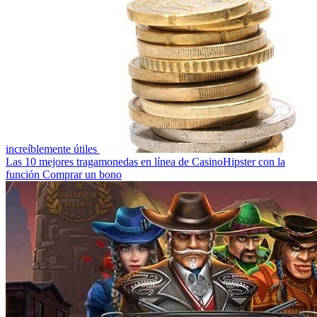
increíblemente útiles
Las 10 mejores tragamonedas en línea de CasinoHipster con la
función Comprar un bono