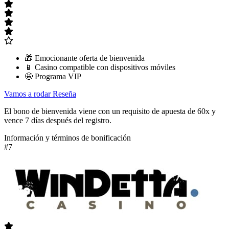
🎁 Emocionante oferta de bienvenida
📱 Casino compatible con dispositivos móviles
🤩 Programa VIP
Vamos a rodar
Reseña
El bono de bienvenida viene con un requisito de apuesta de 60x y
vence 7 días después del registro.
Información y términos de bonificación
#7