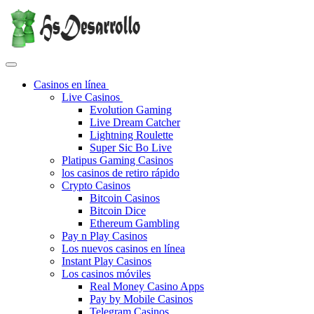
Casinos en línea
Live Casinos
Evolution Gaming
Live Dream Catcher
Lightning Roulette
Super Sic Bo Live
Platipus Gaming Casinos
los casinos de retiro rápido
Crypto Casinos
Bitcoin Casinos
Bitcoin Dice
Ethereum Gambling
Pay n Play Casinos
Los nuevos casinos en línea
Instant Play Casinos
Los casinos móviles
Real Money Casino Apps
Pay by Mobile Casinos
Telegram Casinos