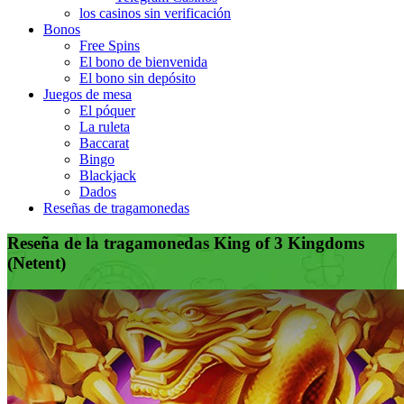
los casinos sin verificación
Bonos
Free Spins
El bono de bienvenida
El bono sin depósito
Juegos de mesa
El póquer
La ruleta
Baccarat
Bingo
Blackjack
Dados
Reseñas de tragamonedas
Reseña de la tragamonedas King of 3 Kingdoms
(Netent)