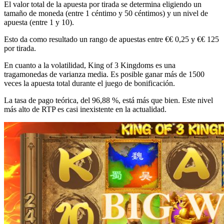
El valor total de la apuesta por tirada se determina eligiendo un
tamaño de moneda (entre 1 céntimo y 50 céntimos) y un nivel de
apuesta (entre 1 y 10).
Esto da como resultado un rango de apuestas entre €€ 0,25 y €€ 125
por tirada.
En cuanto a la volatilidad, King of 3 Kingdoms es una
tragamonedas de varianza media. Es posible ganar más de 1500
veces la apuesta total durante el juego de bonificación.
La tasa de pago teórica, del 96,88 %, está más que bien. Este nivel
más alto de RTP es casi inexistente en la actualidad.