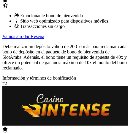
🎁 Emocionante bono de bienvenida
📱 Sitio web optimizado para dispositivos móviles
🤑 Transacciones sin cargo
Vamos a rodar
Reseña
Debe realizar un depósito válido de 20 € o más para reclamar cada
bono de depósito en el paquete de bono de bienvenida de
SlotAmba. Además, el bono tiene un requisito de apuesta de 40x y
ofrece un potencial de ganancia máximo de 10x el monto del bono
reclamado.
Información y términos de bonificación
#2