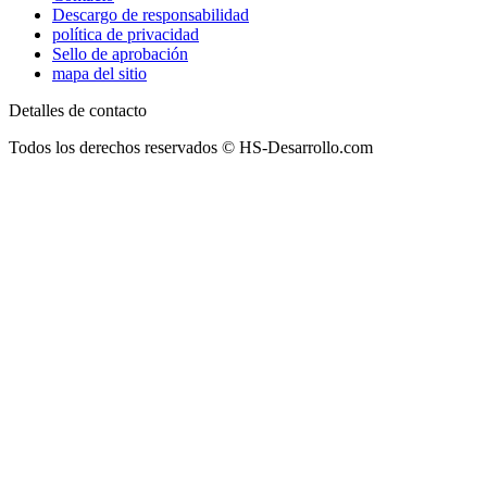
Descargo de responsabilidad
política de privacidad
Sello de aprobación
mapa del sitio
Detalles de contacto
Todos los derechos reservados © HS-Desarrollo.com