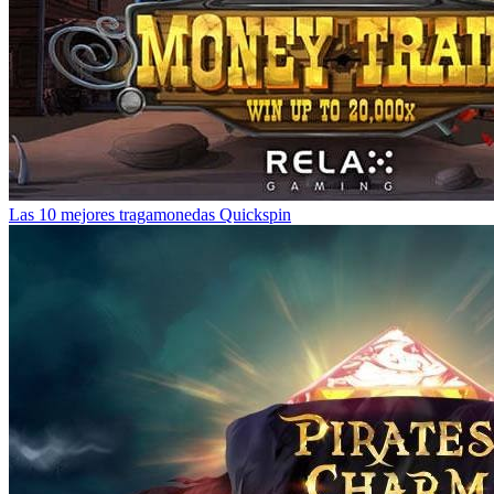
Las 10 mejores tragamonedas Quickspin