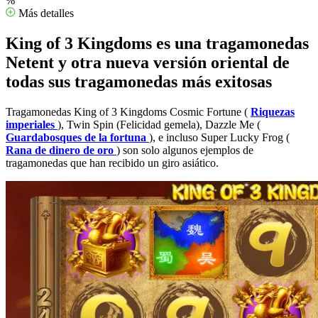
%
Más detalles
King of 3 Kingdoms es una tragamonedas
Netent y otra nueva versión oriental de
todas sus tragamonedas más exitosas
Tragamonedas King of 3 Kingdoms Cosmic Fortune (
Riquezas
imperiales
), Twin Spin (Felicidad gemela), Dazzle Me (
Guardabosques de la fortuna
), e incluso Super Lucky Frog (
Rana de dinero de oro
) son solo algunos ejemplos de
tragamonedas que han recibido un giro asiático.