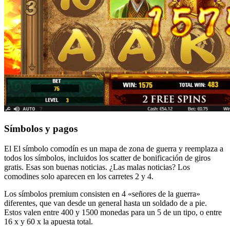
Símbolos y pagos
El El símbolo comodín es un mapa de zona de guerra y reemplaza a
todos los símbolos, incluidos los scatter de bonificación de giros
gratis. Esas son buenas noticias. ¿Las malas noticias? Los
comodines solo aparecen en los carretes 2 y 4.
Los símbolos premium consisten en 4 «señores de la guerra»
diferentes, que van desde un general hasta un soldado de a pie.
Estos valen entre 400 y 1500 monedas para un 5 de un tipo, o entre
16 x y 60 x la apuesta total.