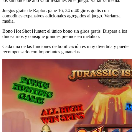
los símbolos de alto valor restantes en el juego. Varianza media.
Juegos gratis de Raptor: gane 16, 24 o 40 giros gratis con
comodines expansivos adicionales agregados al juego. Varianza
media.
Bono Hot Shot Hunter: el único bono sin giros gratis. Dispara a los
dinosaurios y consigue grandes premios en metálico.
Cada una de las funciones de bonificación es muy divertida y puede
recompensarlo con importantes ganancias.