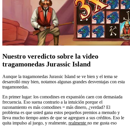
Nuestro veredicto sobre la video
tragamonedas Jurassic Island
Aunque la tragamonedas Jurassic Island se ve bien y el tema se
desarrolló muy bien, notamos algunas grandes desventajas con esta
tragamonedas.
En primer lugar: los comodines en expansión caen con demasiada
frecuencia. Eso suena contrario a la intuición porque el
razonamiento es más comodines = más dinero, ¿verdad? El
problema es que usted gana estos pequeños premios a menudo y
lleva mucho tiempo antes de que se agreguen a sus créditos. Eso le
quita impulso al juego, y realmente,
realmente
no me gusta eso