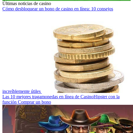
Últimas noticias de casino
Cómo desbloquear un bono de casino en línea: 10 consejos
increíblemente útiles
Las 10 mejores tragamonedas en línea de CasinoHipster con la
función Comprar un bono