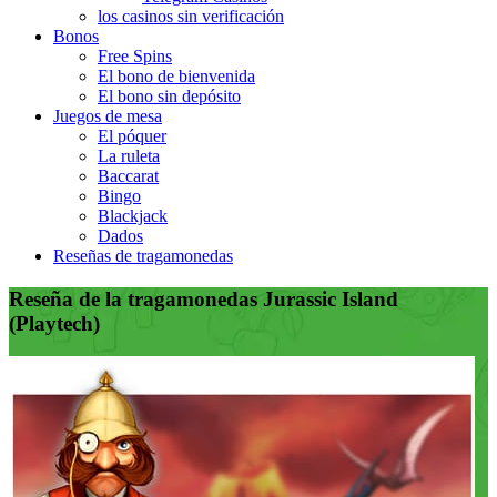
los casinos sin verificación
Bonos
Free Spins
El bono de bienvenida
El bono sin depósito
Juegos de mesa
El póquer
La ruleta
Baccarat
Bingo
Blackjack
Dados
Reseñas de tragamonedas
Reseña de la tragamonedas Jurassic Island
(Playtech)