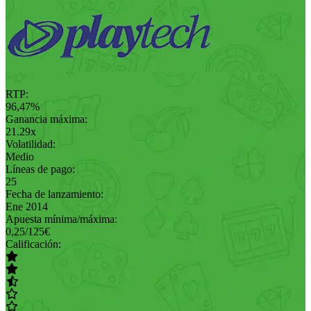
RTP:
96,47%
Ganancia máxima:
21.29x
Volatilidad:
Medio
Líneas de pago:
25
Fecha de lanzamiento:
Ene 2014
Apuesta mínima/máxima:
0,25/125€
Calificación: