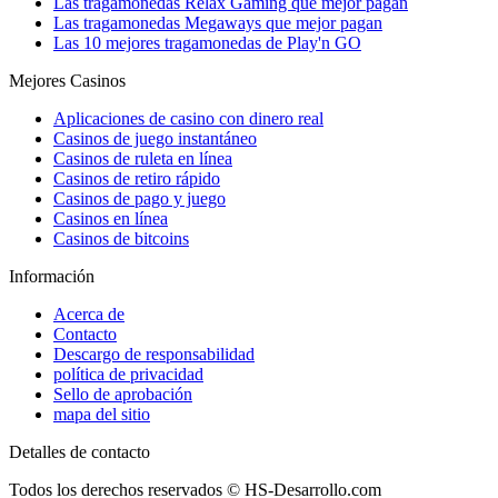
Las tragamonedas Relax Gaming que mejor pagan
Las tragamonedas Megaways que mejor pagan
Las 10 mejores tragamonedas de Play'n GO
Mejores Casinos
Aplicaciones de casino con dinero real
Casinos de juego instantáneo
Casinos de ruleta en línea
Casinos de retiro rápido
Casinos de pago y juego
Casinos en línea
Casinos de bitcoins
Información
Acerca de
Contacto
Descargo de responsabilidad
política de privacidad
Sello de aprobación
mapa del sitio
Detalles de contacto
Todos los derechos reservados © HS-Desarrollo.com