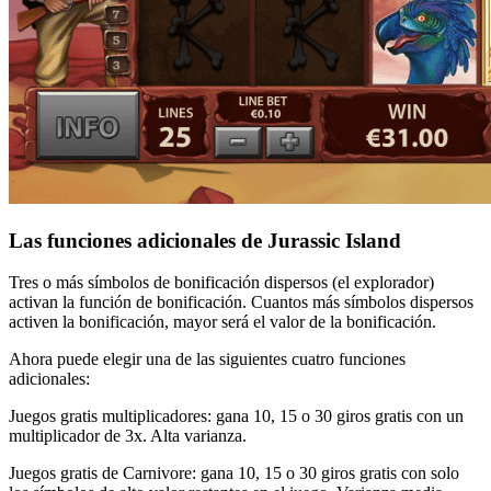
Las funciones adicionales de Jurassic Island
Tres o más símbolos de bonificación dispersos (el explorador)
activan la función de bonificación. Cuantos más símbolos dispersos
activen la bonificación, mayor será el valor de la bonificación.
Ahora puede elegir una de las siguientes cuatro funciones
adicionales:
Juegos gratis multiplicadores: gana 10, 15 o 30 giros gratis con un
multiplicador de 3x. Alta varianza.
Juegos gratis de Carnivore: gana 10, 15 o 30 giros gratis con solo