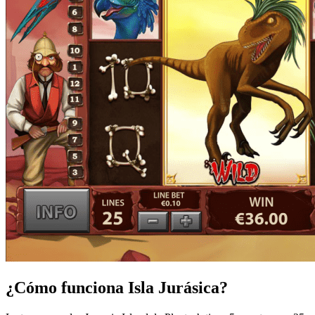
¿Cómo funciona Isla Jurásica?