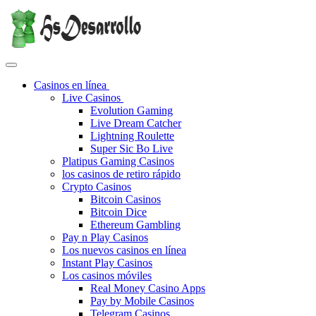
Casinos en línea
Live Casinos
Evolution Gaming
Live Dream Catcher
Lightning Roulette
Super Sic Bo Live
Platipus Gaming Casinos
los casinos de retiro rápido
Crypto Casinos
Bitcoin Casinos
Bitcoin Dice
Ethereum Gambling
Pay n Play Casinos
Los nuevos casinos en línea
Instant Play Casinos
Los casinos móviles
Real Money Casino Apps
Pay by Mobile Casinos
Telegram Casinos