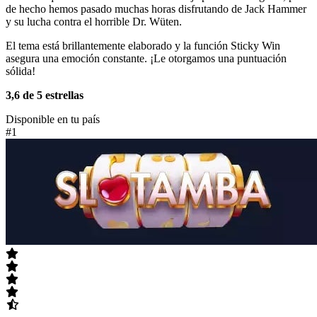
de hecho hemos pasado muchas horas disfrutando de Jack Hammer
y su lucha contra el horrible Dr. Wüten.
El tema está brillantemente elaborado y la función Sticky Win
asegura una emoción constante. ¡Le otorgamos una puntuación
sólida!
3,6 de 5 estrellas
Disponible en tu país
#1