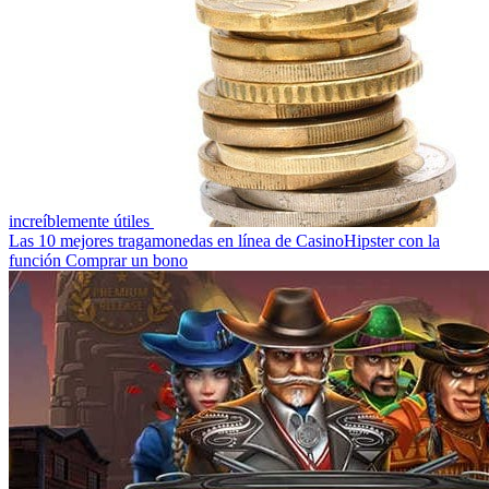
increíblemente útiles
Las 10 mejores tragamonedas en línea de CasinoHipster con la
función Comprar un bono