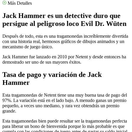
Más Detalles
Jack Hammer es un detective duro que
persigue al peligroso loco Evil Dr. Wüten
Después de todo, esta es una tragamonedas increíblemente divertida
con una historia real, hermosos gráficos de dibujos animados y un
mecanismo de juego único.
Jack Hammer fue lanzado en 2010 por Netent y desde entonces ha
demostrado ser uno de sus mayores éxitos.
Tasa de pago y variación de Jack
Hammer
Esta tragamonedas de Netent tiene una muy buena tasa de pago del
97%. La variación está en el lado bajo. A menudo ganas un premio
pequeño, a veces uno mediano, y rara vez obtendrás un premio
grande.
Esta tragamonedas bien puede resultar ser la tragamonedas perfecta
para liberar un bono de bienvenida porque lo más probable es que
cumpla con las condiciones de juego antes de gastar su saldo inicial.