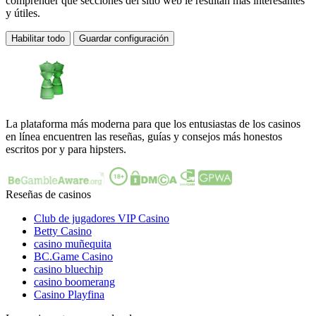
comprender qué secciones del sitio web le resultan más interesantes
y útiles.
Habilitar todo
Guardar configuración
La plataforma más moderna para que los entusiastas de los casinos
en línea encuentren las reseñas, guías y consejos más honestos
escritos por y para hipsters.
Reseñas de casinos
Club de jugadores VIP Casino
Betty Casino
casino muñequita
BC.Game Casino
casino bluechip
casino boomerang
Casino Playfina