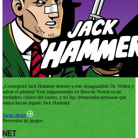
¿Conseguirá Jack Hammer detener a este desagradable Dr. Wüten y
salvar el planeta? Esta tragamonedas en línea de Netent es un
verdadero clásico del casino, y no hay demasiadas personas que
nunca hayan jugado Jack Hammer.
Juega ahora
Proveedor de juegos: