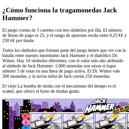
¿Cómo funciona la tragamonedas Jack
Hammer?
El juego consta de 5 carretes con tres símbolos por fila. El número
de líneas de pago es 25, y el rango de apuestas oscila entre 0,25 €€ y
250 €€ por tirada.
Todos los símbolos que forman parte del juego tienen que ver con la
batalla entre nuestro mismísimo Jack Hammer y el diabólico Dr.
Wüten. Hay 10 símbolos diferentes, con el valor más alto atribuido
al símbolo de Jack Hammer: 1,000 monedas son suyas si logra
obtener 5 de estas en una línea de pago activa. El Dr. Wüten vale
300 monedas, y la novia rubia de Jack cuesta 250 monedas.
El viejo La bomba de moda con el mecanismo del tiempo es el
scatter, que ofrece el bono de tiradas gratis.