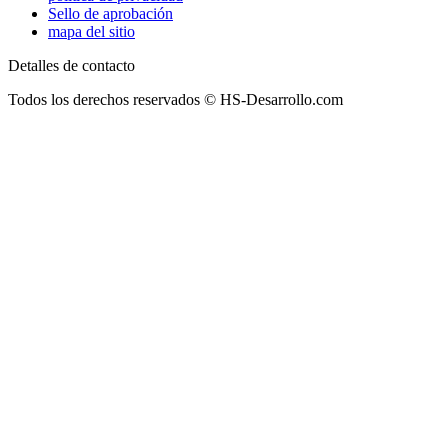
Sello de aprobación
mapa del sitio
Detalles de contacto
Todos los derechos reservados © HS-Desarrollo.com