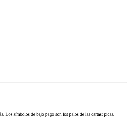
s. Los símbolos de bajo pago son los palos de las cartas: picas,