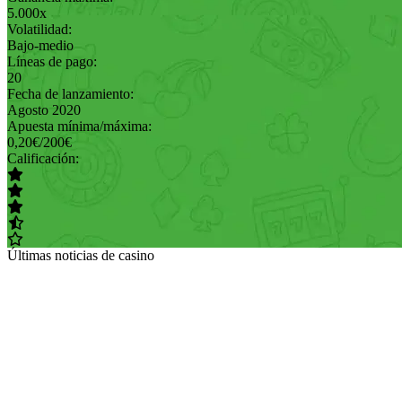
5.000x
Volatilidad:
Bajo-medio
Líneas de pago:
20
Fecha de lanzamiento:
Agosto 2020
Apuesta mínima/máxima:
0,20€/200€
Calificación:
Últimas noticias de casino