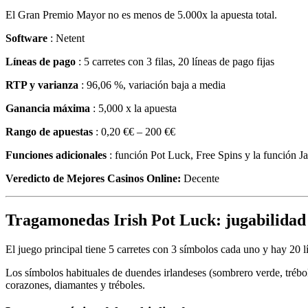
El Gran Premio Mayor no es menos de 5.000x la apuesta total.
Software
: Netent
Líneas de pago
: 5 carretes con 3 filas, 20 líneas de pago fijas
RTP y varianza
: 96,06 %, variación baja a media
Ganancia máxima
: 5,000 x la apuesta
Rango de apuestas
: 0,20 €€ – 200 €€
Funciones adicionales
: función Pot Luck, Free Spins y la función 
Veredicto de Mejores Casinos Online:
Decente
Tragamonedas Irish Pot Luck: jugabilidad 
El juego principal tiene 5 carretes con 3 símbolos cada uno y hay 20 lí
Los símbolos habituales de duendes irlandeses (sombrero verde, trébol
corazones, diamantes y tréboles.