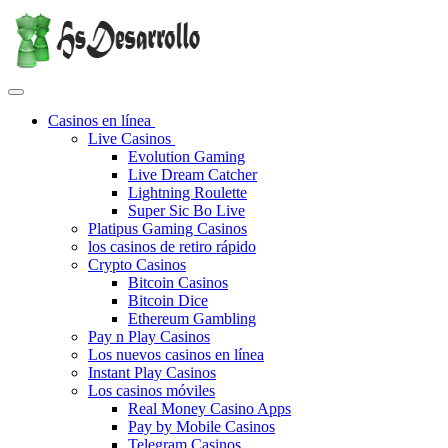
Casinos en línea
Live Casinos
Evolution Gaming
Live Dream Catcher
Lightning Roulette
Super Sic Bo Live
Platipus Gaming Casinos
los casinos de retiro rápido
Crypto Casinos
Bitcoin Casinos
Bitcoin Dice
Ethereum Gambling
Pay n Play Casinos
Los nuevos casinos en línea
Instant Play Casinos
Los casinos móviles
Real Money Casino Apps
Pay by Mobile Casinos
Telegram Casinos