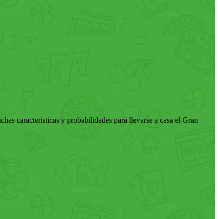
as características y probabilidades para llevarse a casa el Gran