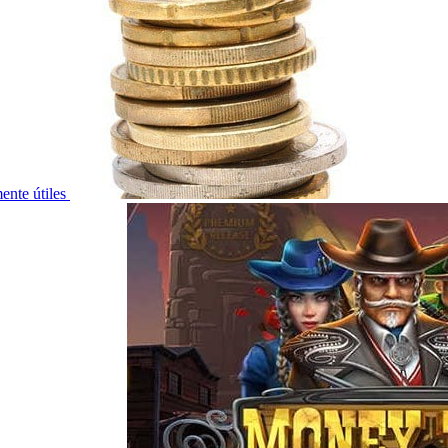
ente útiles