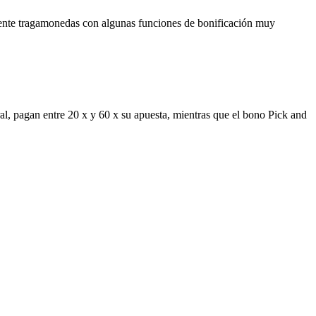
elente tragamonedas con algunas funciones de bonificación muy
ral, pagan entre 20 x y 60 x su apuesta, mientras que el bono Pick and