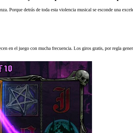
üenza. Porque detrás de toda esta violencia musical se esconde una exc
ecen en el juego con mucha frecuencia. Los giros gratis, por regla gene