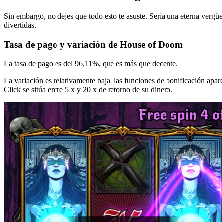
Sin embargo, no dejes que todo esto te asuste. Sería una eterna verg
divertidas.
Tasa de pago y variación de House of Doom
La tasa de pago es del 96,11%, que es más que decente.
La variación es relativamente baja: las funciones de bonificación apar
Click se sitúa entre 5 x y 20 x de retorno de su dinero.