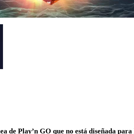
a de Play’n GO que no está diseñada para l