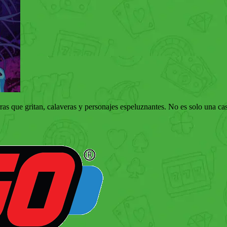
ras que gritan, calaveras y personajes espeluznantes. No es solo una ca