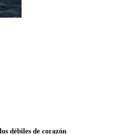
os débiles de corazón