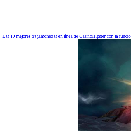
Las 10 mejores tragamonedas en línea de CasinoHipster con la func