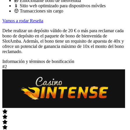
🎁 Emocionante bono de bienvenida
📱 Sitio web optimizado para dispositivos móviles
🤑 Transacciones sin cargo
Vamos a rodar
Reseña
Debe realizar un depósito válido de 20 € o más para reclamar cada
bono de depósito en el paquete de bono de bienvenida de
SlotAmba. Además, el bono tiene un requisito de apuesta de 40x y
ofrece un potencial de ganancia máximo de 10x el monto del bono
reclamado.
Información y términos de bonificación
#2