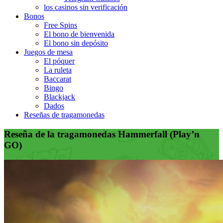
los casinos sin verificación
Bonos
Free Spins
El bono de bienvenida
El bono sin depósito
Juegos de mesa
El póquer
La ruleta
Baccarat
Bingo
Blackjack
Dados
Reseñas de tragamonedas
Reseña de la tragamonedas Hammerfall (Play’n
GO)