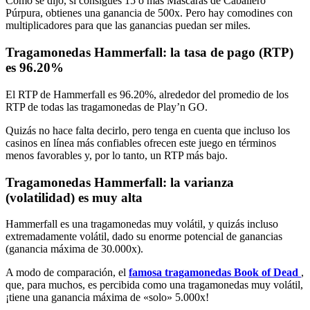
Como se dijo, si consigues 15 o más Máscaras de Caballero
Púrpura, obtienes una ganancia de 500x. Pero hay comodines con
multiplicadores para que las ganancias puedan ser miles.
Tragamonedas Hammerfall: la tasa de pago (RTP)
es 96.20%
El RTP de Hammerfall es 96.20%, alrededor del promedio de los
RTP de todas las tragamonedas de Play’n GO.
Quizás no hace falta decirlo, pero tenga en cuenta que incluso los
casinos en línea más confiables ofrecen este juego en términos
menos favorables y, por lo tanto, un RTP más bajo.
Tragamonedas Hammerfall: la varianza
(volatilidad) es muy alta
Hammerfall es una tragamonedas muy volátil, y quizás incluso
extremadamente volátil, dado su enorme potencial de ganancias
(ganancia máxima de 30.000x).
A modo de comparación, el
famosa tragamonedas Book of Dead
,
que, para muchos, es percibida como una tragamonedas muy volátil,
¡tiene una ganancia máxima de «solo» 5.000x!