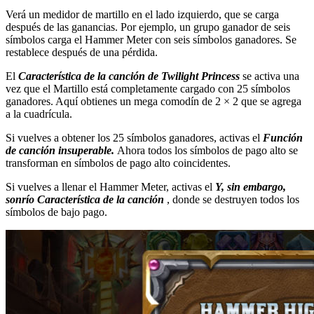
Verá un medidor de martillo en el lado izquierdo, que se carga
después de las ganancias. Por ejemplo, un grupo ganador de seis
símbolos carga el Hammer Meter con seis símbolos ganadores. Se
restablece después de una pérdida.
El
Característica de la canción de Twilight Princess
se activa una
vez que el Martillo está completamente cargado con 25 símbolos
ganadores. Aquí obtienes un mega comodín de 2 × 2 que se agrega
a la cuadrícula.
Si vuelves a obtener los 25 símbolos ganadores, activas el
Función
de canción insuperable.
Ahora todos los símbolos de pago alto se
transforman en símbolos de pago alto coincidentes.
Si vuelves a llenar el Hammer Meter, activas el
Y, sin embargo,
sonrío Característica de la canción
, donde se destruyen todos los
símbolos de bajo pago.