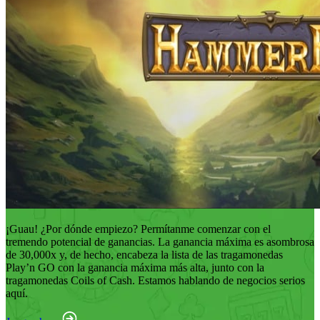
¡Guau! ¿Por dónde empiezo? Permítanme comenzar con el
tremendo potencial de ganancias. La ganancia máxima es asombrosa
de 30,000x y, de hecho, encabeza la lista de las tragamonedas
Play’n GO con la ganancia máxima más alta, junto con la
tragamonedas Coils of Cash. Estamos hablando de negocios serios
aquí.