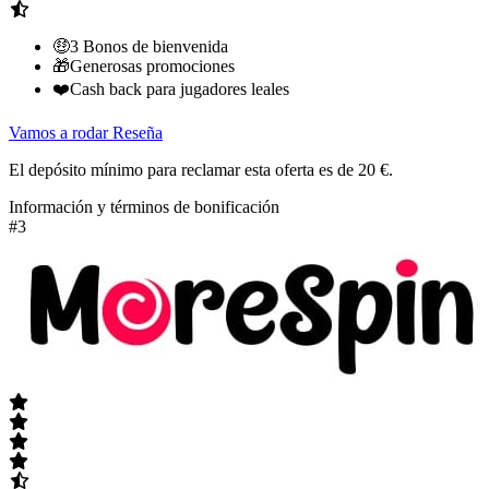
🤑3 Bonos de bienvenida
🎁Generosas promociones
❤️Cash back para jugadores leales
Vamos a rodar
Reseña
El depósito mínimo para reclamar esta oferta es de 20 €.
Información y términos de bonificación
#3