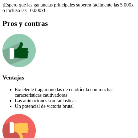
¡Espero que las ganancias principales superen fácilmente las 5.000x
o incluso las 10.000x!
Pros y contras
Ventajas
Excelente tragamonedas de cuadrícula con muchas
características cautivadoras
Las animaciones son fantasticas
Un potencial de victoria brutal