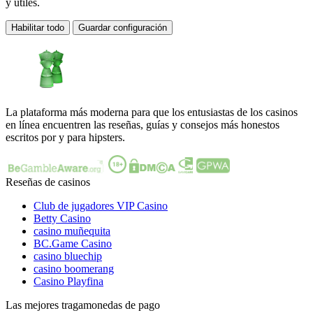
y útiles.
Habilitar todo
Guardar configuración
La plataforma más moderna para que los entusiastas de los casinos
en línea encuentren las reseñas, guías y consejos más honestos
escritos por y para hipsters.
Reseñas de casinos
Club de jugadores VIP Casino
Betty Casino
casino muñequita
BC.Game Casino
casino bluechip
casino boomerang
Casino Playfina
Las mejores tragamonedas de pago