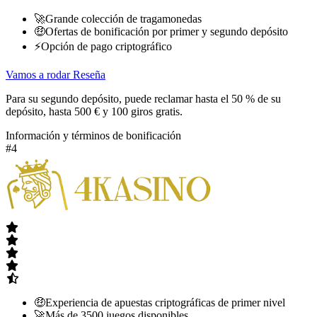
🚀Grande colección de tragamonedas
🤑Ofertas de bonificación por primer y segundo depósito
⚡️Opción de pago criptográfico
Vamos a rodar
Reseña
Para su segundo depósito, puede reclamar hasta el 50 % de su
depósito, hasta 500 € y 100 giros gratis.
Información y términos de bonificación
#4
🤑Experiencia de apuestas criptográficas de primer nivel
🚀Más de 3500 juegos disponibles