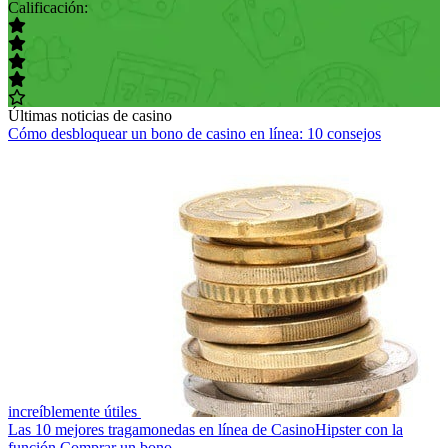
Calificación:
Últimas noticias de casino
Cómo desbloquear un bono de casino en línea: 10 consejos
increíblemente útiles
Las 10 mejores tragamonedas en línea de CasinoHipster con la
función Comprar un bono