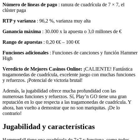
Número de líneas de pago
: ranura de cuadrícula de 7 × 7, el
clúster paga
RTP y varianza
: 96,2 %, varianza muy alta
Ganancia máxima
: 30.000 x la apuesta o 3,0 millones de €
Rango de apuestas
: 0,20 €€ – 100 €€
Funciones adicionales
: Funciones de canciones y función Hammer
High
Veredicto de Mejores Casinos Online:
¡CALIENTE! Fantástica
tragamonedas de cuadrícula, excelente juego con muchas funciones
y refuerzos. ¡Potencial de victoria brutal!
Además, la jugabilidad ofrece mucha profundidad con las
numerosas funciones y refuerzos. Sí, Play’n GO tiene una gran
reputación en lo que respecta a las tragamonedas de cuadrícula. Y
ahora, han vuelto a demostrar que no son mariquitas. ¡De lo
contrario!
Jugabilidad y características
Hammerfall tiene una cuadrícula de 7×7 y funciona, como todos