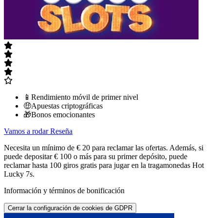
📱Rendimiento móvil de primer nivel
🤑Apuestas criptográficas
🎁Bonos emocionantes
Vamos a rodar
Reseña
Necesita un mínimo de € 20 para reclamar las ofertas. Además, si
puede depositar € 100 o más para su primer depósito, puede
reclamar hasta 100 giros gratis para jugar en la tragamonedas Hot
Lucky 7s.
Información y términos de bonificación
Cerrar la configuración de cookies de GDPR