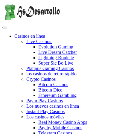
Casinos en línea
Live Casinos
Evolution Gaming
Live Dream Catcher
Lightning Roulette
Super Sic Bo Live
Platipus Gaming Casinos
los casinos de retiro rápido
Crypto Casinos
Bitcoin Casinos
Bitcoin Dice
Ethereum Gambling
Pay n Play Casinos
Los nuevos casinos en línea
Instant Play Casinos
Los casinos móviles
Real Money Casino Apps
Pay by Mobile Casinos
Telegram Casinos