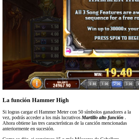
La función Hammer High
Si logras cargar el Hammer Meter con 50 símbolos ganadores a la
vez, podrás acceder a los más lucrativos
Martillo alto función
.
Ahora obtiene las tres características de la canción mencionadas
anteriormente en sucesión.