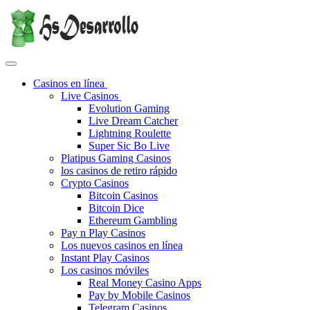
Casinos en línea
Live Casinos
Evolution Gaming
Live Dream Catcher
Lightning Roulette
Super Sic Bo Live
Platipus Gaming Casinos
los casinos de retiro rápido
Crypto Casinos
Bitcoin Casinos
Bitcoin Dice
Ethereum Gambling
Pay n Play Casinos
Los nuevos casinos en línea
Instant Play Casinos
Los casinos móviles
Real Money Casino Apps
Pay by Mobile Casinos
Telegram Casinos