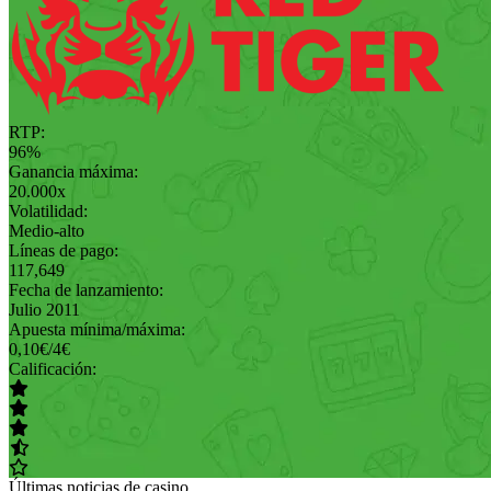
RTP:
96%
Ganancia máxima:
20.000x
Volatilidad:
Medio-alto
Líneas de pago:
117,649
Fecha de lanzamiento:
Julio 2011
Apuesta mínima/máxima:
0,10€/4€
Calificación:
Últimas noticias de casino