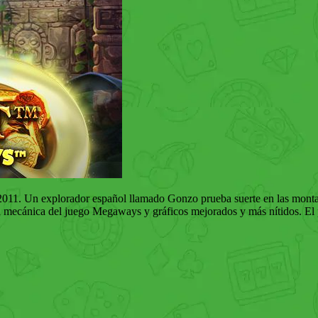
n 2011. Un explorador español llamado Gonzo prueba suerte en las mont
 mecánica del juego Megaways y gráficos mejorados y más nítidos. El 