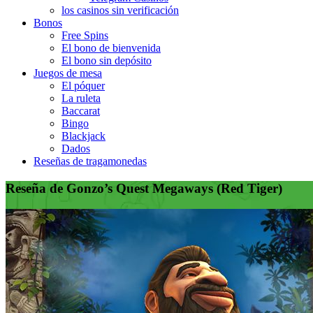
los casinos sin verificación
Bonos
Free Spins
El bono de bienvenida
El bono sin depósito
Juegos de mesa
El póquer
La ruleta
Baccarat
Bingo
Blackjack
Dados
Reseñas de tragamonedas
Reseña de Gonzo’s Quest Megaways (Red Tiger)