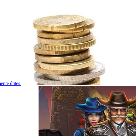
ente útiles