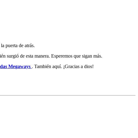
a puerta de atrás.
én surgió de esta manera. Esperemos que sigan más.
das Megaways
. También aquí. ¡Gracias a dios!