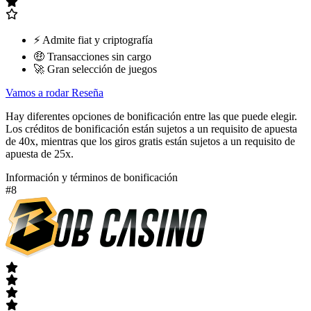
⚡️ Admite fiat y criptografía
🤑 Transacciones sin cargo
🚀 Gran selección de juegos
Vamos a rodar
Reseña
Hay diferentes opciones de bonificación entre las que puede elegir.
Los créditos de bonificación están sujetos a un requisito de apuesta
de 40x, mientras que los giros gratis están sujetos a un requisito de
apuesta de 25x.
Información y términos de bonificación
#8