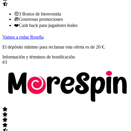
🤑3 Bonos de bienvenida
🎁Generosas promociones
❤️Cash back para jugadores leales
Vamos a rodar
Reseña
El depósito mínimo para reclamar esta oferta es de 20 €.
Información y términos de bonificación
#3