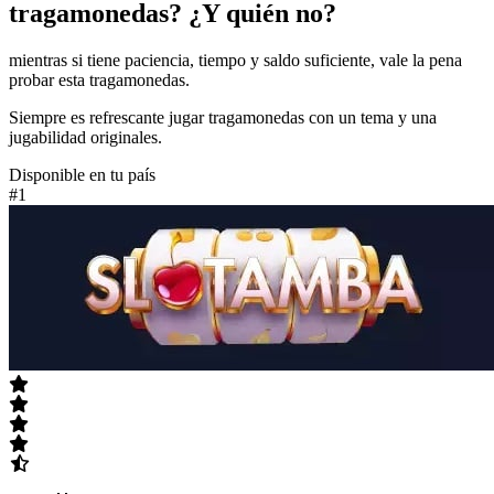
tragamonedas? ¿Y quién no?
mientras si tiene paciencia, tiempo y saldo suficiente, vale la pena
probar esta tragamonedas.
Siempre es refrescante jugar tragamonedas con un tema y una
jugabilidad originales.
Disponible en tu país
#1