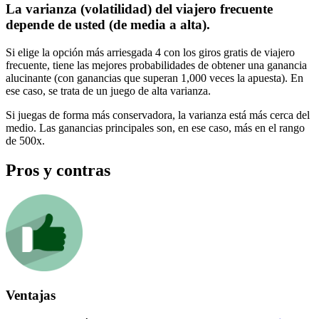
La varianza (volatilidad) del viajero frecuente
depende de usted (de media a alta).
Si elige la opción más arriesgada 4 con los giros gratis de viajero
frecuente, tiene las mejores probabilidades de obtener una ganancia
alucinante (con ganancias que superan 1,000 veces la apuesta). En
ese caso, se trata de un juego de alta varianza.
Si juegas de forma más conservadora, la varianza está más cerca del
medio. Las ganancias principales son, en ese caso, más en el rango
de 500x.
Pros y contras
Ventajas