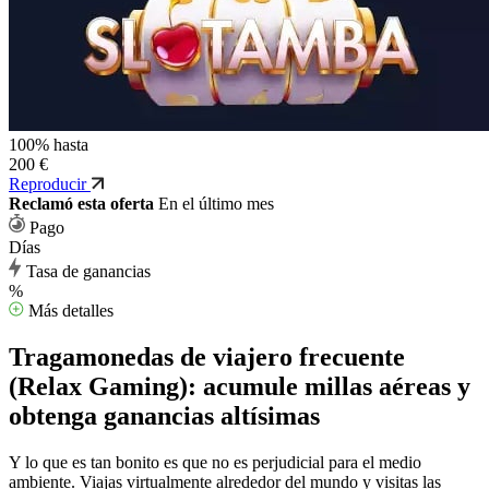
100% hasta
200 €
Reproducir
Reclamó esta oferta
En el último mes
Pago
Días
Tasa de ganancias
%
Más detalles
Tragamonedas de viajero frecuente
(Relax Gaming): acumule millas aéreas y
obtenga ganancias altísimas
Y lo que es tan bonito es que no es perjudicial para el medio
ambiente. Viajas virtualmente alrededor del mundo y visitas las