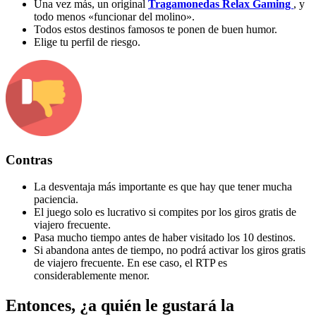
Una vez más, un original
Tragamonedas Relax Gaming
, y
todo menos «funcionar del molino».
Todos estos destinos famosos te ponen de buen humor.
Elige tu perfil de riesgo.
Contras
La desventaja más importante es que hay que tener mucha
paciencia.
El juego solo es lucrativo si compites por los giros gratis de
viajero frecuente.
Pasa mucho tiempo antes de haber visitado los 10 destinos.
Si abandona antes de tiempo, no podrá activar los giros gratis
de viajero frecuente. En ese caso, el RTP es
considerablemente menor.
Entonces, ¿a quién le gustará la