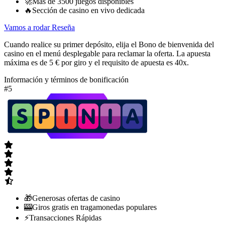
🚀Más de 3500 juegos disponibles
🔥Sección de casino en vivo dedicada
Vamos a rodar
Reseña
Cuando realice su primer depósito, elija el Bono de bienvenida del
casino en el menú desplegable para reclamar la oferta. La apuesta
máxima es de 5 € por giro y el requisito de apuesta es 40x.
Información y términos de bonificación
#5
🎁Generosas ofertas de casino
🎰Giros gratis en tragamonedas populares
⚡️Transacciones Rápidas