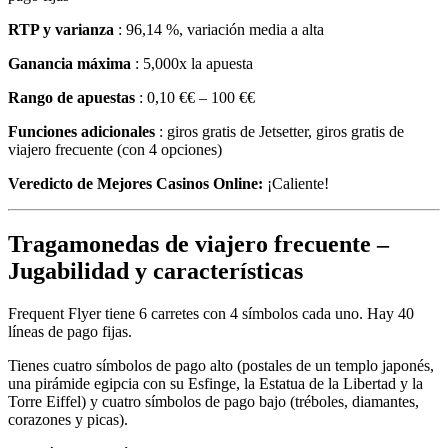
RTP y varianza
: 96,14 %, variación media a alta
Ganancia máxima
: 5,000x la apuesta
Rango de apuestas
: 0,10 €€ – 100 €€
Funciones adicionales
: giros gratis de Jetsetter, giros gratis de
viajero frecuente (con 4 opciones)
Veredicto de Mejores Casinos Online:
¡Caliente!
Tragamonedas de viajero frecuente –
Jugabilidad y características
Frequent Flyer tiene 6 carretes con 4 símbolos cada uno. Hay 40
líneas de pago fijas.
Tienes cuatro símbolos de pago alto (postales de un templo japonés,
una pirámide egipcia con su Esfinge, la Estatua de la Libertad y la
Torre Eiffel) y cuatro símbolos de pago bajo (tréboles, diamantes,
corazones y picas).