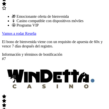
🎁 Emocionante oferta de bienvenida
📱 Casino compatible con dispositivos móviles
🤩 Programa VIP
Vamos a rodar
Reseña
El bono de bienvenida viene con un requisito de apuesta de 60x y
vence 7 días después del registro.
Información y términos de bonificación
#7