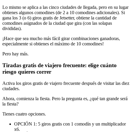
Lo mismo se aplica a las cinco ciudades de llegada, pero en su lugar
obtienes algunos comodines (de 2 a 10 comodines adicionales). Si
gana los 3 (o 6) giros gratis de Jetsetter, obtiene la cantidad de
comodines asignados de la ciudad que gira (con las solapas
divididas).
¡Hace que sea mucho más fácil girar combinaciones ganadoras,
especialmente si obtienes el máximo de 10 comodines!
Pero hay más.
Tiradas gratis de viajero frecuente: elige cuánto
riesgo quieres correr
Activa los giros gratis de viajero frecuente después de visitar las diez
ciudades.
Ahora, comienza la fiesta. Pero la pregunta es, ¿qué tan grande será
la fiesta?
Tienes cuatro opciones.
OPCIÓN 1: 5 giros gratis con 1 comodín y un multiplicador
x6.