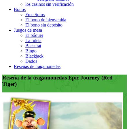
los casinos sin verificación
Bonos
Free Spins
El bono de bienvenida
El bono sin depósito
Juegos de mesa
El póquer
La ruleta
Baccarat
Bingo
Blackjack
Dados
Reseñas de tragamonedas
Reseña de la tragamonedas Epic Journey (Red
Tiger)