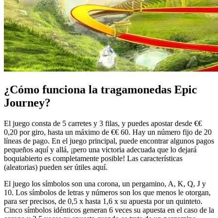
¿Cómo funciona la tragamonedas Epic
Journey?
El juego consta de 5 carretes y 3 filas, y puedes apostar desde €€
0,20 por giro, hasta un máximo de €€ 60. Hay un número fijo de 20
líneas de pago. En el juego principal, puede encontrar algunos pagos
pequeños aquí y allá, ¡pero una victoria adecuada que lo dejará
boquiabierto es completamente posible! Las características
(aleatorias) pueden ser útiles aquí.
El juego los símbolos son una corona, un pergamino, A, K, Q, J y
10. Los símbolos de letras y números son los que menos le otorgan,
para ser precisos, de 0,5 x hasta 1,6 x su apuesta por un quinteto.
Cinco símbolos idénticos generan 6 veces su apuesta en el caso de la