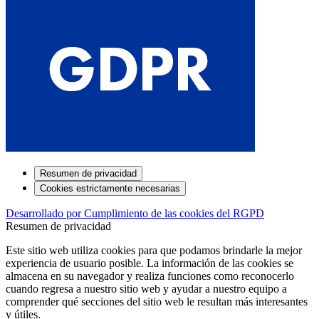
Resumen de privacidad
Cookies estrictamente necesarias
Desarrollado por
Cumplimiento de las cookies del RGPD
Resumen de privacidad
Este sitio web utiliza cookies para que podamos brindarle la mejor
experiencia de usuario posible. La información de las cookies se
almacena en su navegador y realiza funciones como reconocerlo
cuando regresa a nuestro sitio web y ayudar a nuestro equipo a
comprender qué secciones del sitio web le resultan más interesantes
y útiles.