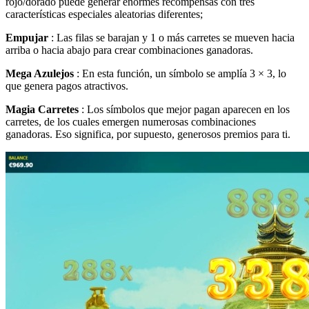
rojo/dorado puede generar enormes recompensas con tres
características especiales aleatorias diferentes;
Empujar
: Las filas se barajan y 1 o más carretes se mueven hacia
arriba o hacia abajo para crear combinaciones ganadoras.
Mega
Azulejos
: En esta función, un símbolo se amplía 3 × 3, lo
que genera pagos atractivos.
Magia
Carretes
: Los símbolos que mejor pagan aparecen en los
carretes, de los cuales emergen numerosas combinaciones
ganadoras. Eso significa, por supuesto, generosos premios para ti.