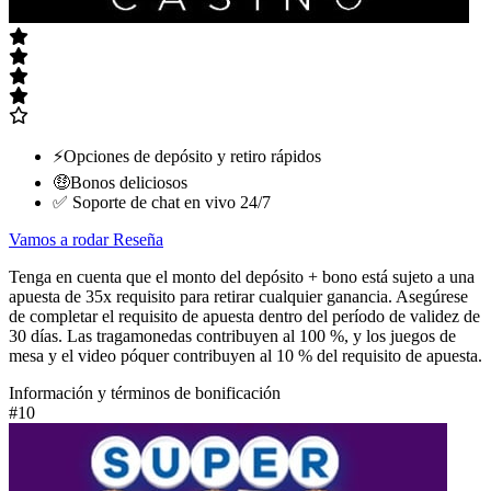
⚡️Opciones de depósito y retiro rápidos
🤑Bonos deliciosos
✅ Soporte de chat en vivo 24/7
Vamos a rodar
Reseña
Tenga en cuenta que el monto del depósito + bono está sujeto a una
apuesta de 35x requisito para retirar cualquier ganancia. Asegúrese
de completar el requisito de apuesta dentro del período de validez de
30 días. Las tragamonedas contribuyen al 100 %, y los juegos de
mesa y el video póquer contribuyen al 10 % del requisito de apuesta.
Información y términos de bonificación
#10