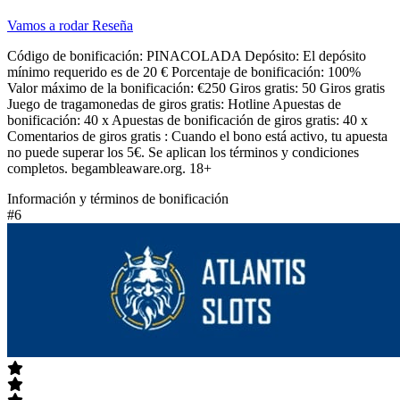
Vamos a rodar
Reseña
Código de bonificación: PINACOLADA Depósito: El depósito
mínimo requerido es de 20 € Porcentaje de bonificación: 100%
Valor máximo de la bonificación: €250 Giros gratis: 50 Giros gratis
Juego de tragamonedas de giros gratis: Hotline Apuestas de
bonificación: 40 x Apuestas de bonificación de giros gratis: 40 x
Comentarios de giros gratis : Cuando el bono está activo, tu apuesta
no puede superar los 5€. Se aplican los términos y condiciones
completos. begambleaware.org. 18+
Información y términos de bonificación
#6