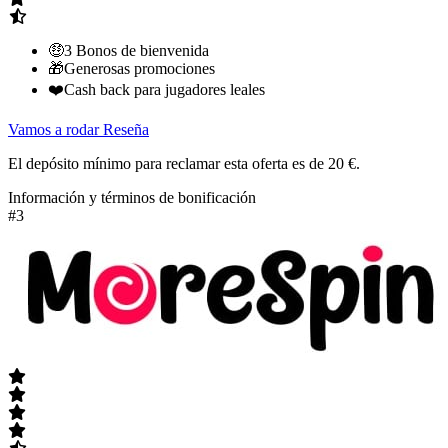
🤑3 Bonos de bienvenida
🎁Generosas promociones
❤️Cash back para jugadores leales
Vamos a rodar
Reseña
El depósito mínimo para reclamar esta oferta es de 20 €.
Información y términos de bonificación
#3