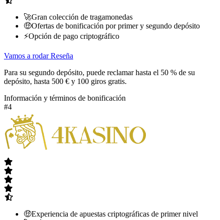
🚀Gran colección de tragamonedas
🤑Ofertas de bonificación por primer y segundo depósito
⚡️Opción de pago criptográfico
Vamos a rodar
Reseña
Para su segundo depósito, puede reclamar hasta el 50 % de su
depósito, hasta 500 € y 100 giros gratis.
Información y términos de bonificación
#4
🤑Experiencia de apuestas criptográficas de primer nivel