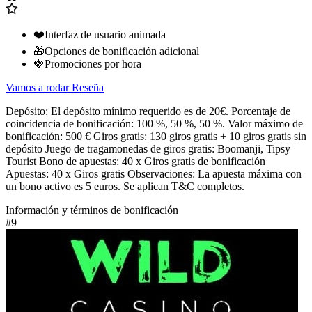
❤️Interfaz de usuario animada
🎁Opciones de bonificación adicional
🍓Promociones por hora
Vamos a rodar
Reseña
Depósito: El depósito mínimo requerido es de 20€. Porcentaje de
coincidencia de bonificación: 100 %, 50 %, 50 %. Valor máximo de
bonificación: 500 € Giros gratis: 130 giros gratis + 10 giros gratis sin
depósito Juego de tragamonedas de giros gratis: Boomanji, Tipsy
Tourist Bono de apuestas: 40 x Giros gratis de bonificación
Apuestas: 40 x Giros gratis Observaciones: La apuesta máxima con
un bono activo es 5 euros. Se aplican T&C completos.
Información y términos de bonificación
#9