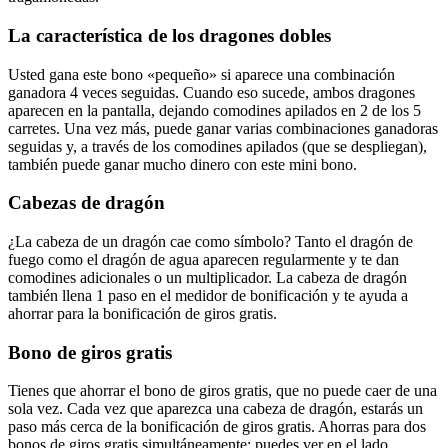
La característica de los dragones dobles
Usted gana este bono «pequeño» si aparece una combinación
ganadora 4 veces seguidas. Cuando eso sucede, ambos dragones
aparecen en la pantalla, dejando comodines apilados en 2 de los 5
carretes. Una vez más, puede ganar varias combinaciones ganadoras
seguidas y, a través de los comodines apilados (que se despliegan),
también puede ganar mucho dinero con este mini bono.
Cabezas de dragón
¿La cabeza de un dragón cae como símbolo? Tanto el dragón de
fuego como el dragón de agua aparecen regularmente y te dan
comodines adicionales o un multiplicador. La cabeza de dragón
también llena 1 paso en el medidor de bonificación y te ayuda a
ahorrar para la bonificación de giros gratis.
Bono de giros gratis
Tienes que ahorrar el bono de giros gratis, que no puede caer de una
sola vez. Cada vez que aparezca una cabeza de dragón, estarás un
paso más cerca de la bonificación de giros gratis. Ahorras para dos
bonos de giros gratis simultáneamente: puedes ver en el lado