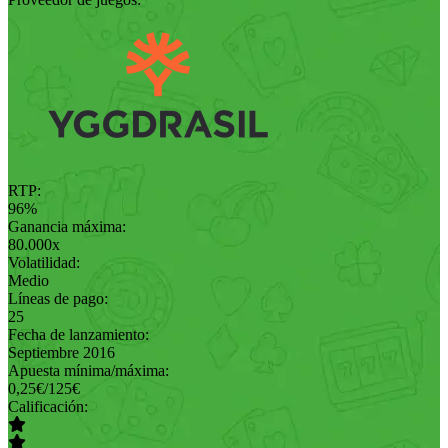
RTP:
96%
Ganancia máxima:
80.000x
Volatilidad:
Medio
Líneas de pago:
25
Fecha de lanzamiento:
Septiembre 2016
Apuesta mínima/máxima:
0,25€/125€
Calificación: