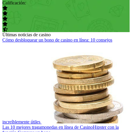
Calificación:
Últimas noticias de casino
Cómo desbloquear un bono de casino en línea: 10 consejos
increíblemente útiles
Las 10 mejores tragamonedas en línea de CasinoHipster con la