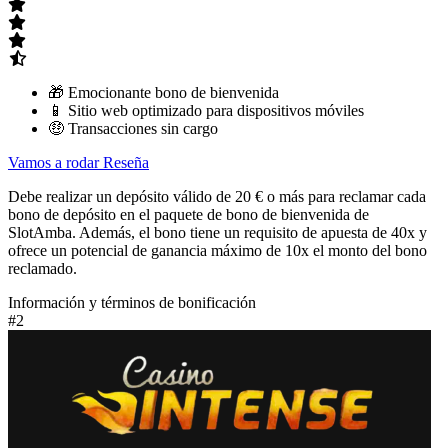
🎁 Emocionante bono de bienvenida
📱 Sitio web optimizado para dispositivos móviles
🤑 Transacciones sin cargo
Vamos a rodar
Reseña
Debe realizar un depósito válido de 20 € o más para reclamar cada
bono de depósito en el paquete de bono de bienvenida de
SlotAmba. Además, el bono tiene un requisito de apuesta de 40x y
ofrece un potencial de ganancia máximo de 10x el monto del bono
reclamado.
Información y términos de bonificación
#2