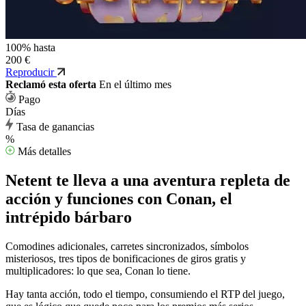
100% hasta
200 €
Reproducir
Reclamó esta oferta
En el último mes
Pago
Días
Tasa de ganancias
%
Más detalles
Netent te lleva a una aventura repleta de
acción y funciones con Conan, el
intrépido bárbaro
Comodines adicionales, carretes sincronizados, símbolos
misteriosos, tres tipos de bonificaciones de giros gratis y
multiplicadores: lo que sea, Conan lo tiene.
Hay tanta acción, todo el tiempo, consumiendo el RTP del juego,