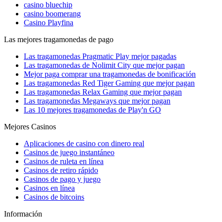
casino bluechip
casino boomerang
Casino Playfina
Las mejores tragamonedas de pago
Las tragamonedas Pragmatic Play mejor pagadas
Las tragamonedas de Nolimit City que mejor pagan
Mejor paga comprar una tragamonedas de bonificación
Las tragamonedas Red Tiger Gaming que mejor pagan
Las tragamonedas Relax Gaming que mejor pagan
Las tragamonedas Megaways que mejor pagan
Las 10 mejores tragamonedas de Play'n GO
Mejores Casinos
Aplicaciones de casino con dinero real
Casinos de juego instantáneo
Casinos de ruleta en línea
Casinos de retiro rápido
Casinos de pago y juego
Casinos en línea
Casinos de bitcoins
Información