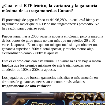
¿Cuál es el RTP teórico, la varianza y la ganancia
máxima de la tragamonedas Conan?
El porcentaje de pago teórico es del 96,28%, lo cual está bien y es
ligeramente mejor que el RTP de una tragamonedas promedio. No
hay razón para quejarse aquí.
Puedes ganar hasta 2000 veces la apuesta en Conan, pero la mayoría
de los bonos de giros gratis no dan más que un patético 20 a 50
veces la apuesta. Es más que un milagro total si logra obtener una
ganancia superior a 500x el total apostar, y mucho menos algo
extraordinario como 2,000x la apuesta.
Este es el problema con esta ranura. La varianza es de baja a media.
Implica que los premios máximos de esta tragamonedas son
alrededor de 100x a 250x la apuesta.
Los jugadores que buscan ganancias más altas o más emoción en
términos de ganancias, necesitan encontrar más volátiles,
tragamonedas de alta variación
.