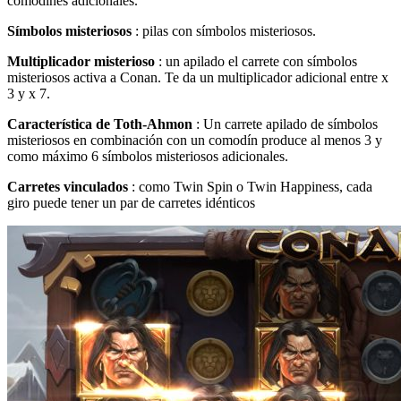
comodines adicionales.
Símbolos misteriosos
: pilas con símbolos misteriosos.
Multiplicador misterioso
: un apilado el carrete con símbolos
misteriosos activa a Conan. Te da un multiplicador adicional entre x
3 y x 7.
Característica de Toth-Ahmon
: Un carrete apilado de símbolos
misteriosos en combinación con un comodín produce al menos 3 y
como máximo 6 símbolos misteriosos adicionales.
Carretes vinculados
: como Twin Spin o Twin Happiness, cada
giro puede tener un par de carretes idénticos