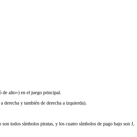
de alto») en el juego principal.
a derecha y también de derecha a izquierda).
 son todos símbolos piratas, y los cuatro símbolos de pago bajo son J,