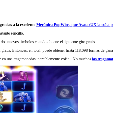
racias a la excelente
Mecánica PopWins, que AvatarUX lanzó a pr
stante sencillo.
dos nuevos símbolos cuando obtiene el siguiente giro gratis.
 gratis. Entonces, en total, puede obtener hasta 118,098 formas de gana
te en una tragamonedas increíblemente volátil. No muchos
las tragamo