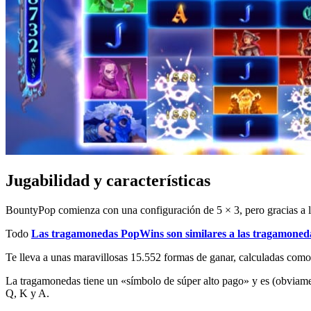
Jugabilidad y características
BountyPop comienza con una configuración de 5 × 3, pero gracias a la
Todo
Las tragamonedas PopWins son similares a las tragamone
Te lleva a unas maravillosas 15.552 formas de ganar, calculadas c
La tragamonedas tiene un «símbolo de súper alto pago» y es (obviament
Q, K y A.