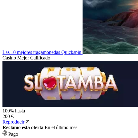
Las 10 mejores tragamonedas Quickspin
Casino Mejor Calificado
100% hasta
200 €
Reproducir
Reclamó esta oferta
En el último mes
Pago