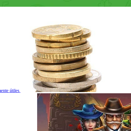
ente útiles