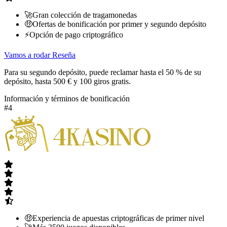
🚀Gran colección de tragamonedas
🤑Ofertas de bonificación por primer y segundo depósito
⚡️Opción de pago criptográfico
Vamos a rodar
Reseña
Para su segundo depósito, puede reclamar hasta el 50 % de su
depósito, hasta 500 € y 100 giros gratis.
Información y términos de bonificación
#4
🤑Experiencia de apuestas criptográficas de primer nivel