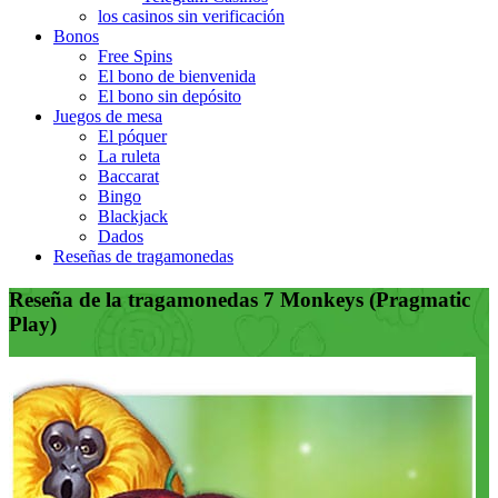
los casinos sin verificación
Bonos
Free Spins
El bono de bienvenida
El bono sin depósito
Juegos de mesa
El póquer
La ruleta
Baccarat
Bingo
Blackjack
Dados
Reseñas de tragamonedas
Reseña de la tragamonedas 7 Monkeys (Pragmatic
Play)