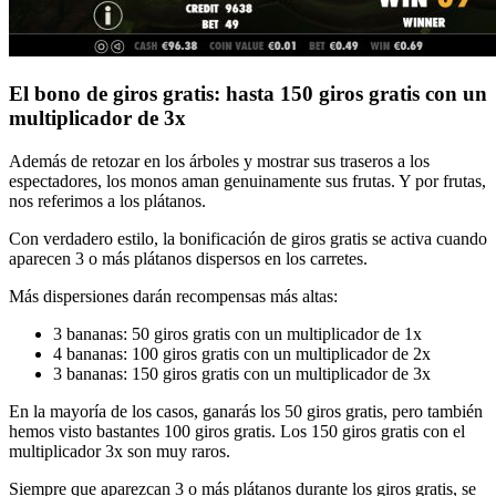
El bono de giros gratis: hasta 150 giros gratis con un
multiplicador de 3x
Además de retozar en los árboles y mostrar sus traseros a los
espectadores, los monos aman genuinamente sus frutas. Y por frutas,
nos referimos a los plátanos.
Con verdadero estilo, la bonificación de giros gratis se activa cuando
aparecen 3 o más plátanos dispersos en los carretes.
Más dispersiones darán recompensas más altas:
3 bananas: 50 giros gratis con un multiplicador de 1x
4 bananas: 100 giros gratis con un multiplicador de 2x
3 bananas: 150 giros gratis con un multiplicador de 3x
En la mayoría de los casos, ganarás los 50 giros gratis, pero también
hemos visto bastantes 100 giros gratis. Los 150 giros gratis con el
multiplicador 3x son muy raros.
Siempre que aparezcan 3 o más plátanos durante los giros gratis, se