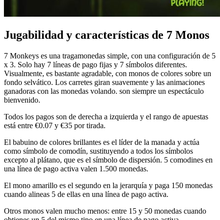
Jugabilidad y características de 7 Monos
7 Monkeys es una tragamonedas simple, con una configuración de 5
x 3. Solo hay 7 líneas de pago fijas y 7 símbolos diferentes.
Visualmente, es bastante agradable, con monos de colores sobre un
fondo selvático. Los carretes giran suavemente y las animaciones
ganadoras con las monedas volando. son siempre un espectáculo
bienvenido.
Todos los pagos son de derecha a izquierda y el rango de apuestas
está entre €0.07 y €35 por tirada.
El babuino de colores brillantes es el líder de la manada y actúa
como símbolo de comodín, sustituyendo a todos los símbolos
excepto al plátano, que es el símbolo de dispersión. 5 comodines en
una línea de pago activa valen 1.500 monedas.
El mono amarillo es el segundo en la jerarquía y paga 150 monedas
cuando alineas 5 de ellas en una línea de pago activa.
Otros monos valen mucho menos: entre 15 y 50 monedas cuando
obtienes un 5 del mismo tipo en una línea de pago activa.