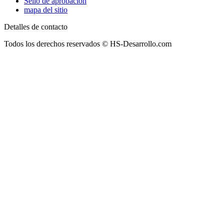
Sello de aprobación
mapa del sitio
Detalles de contacto
Todos los derechos reservados © HS-Desarrollo.com