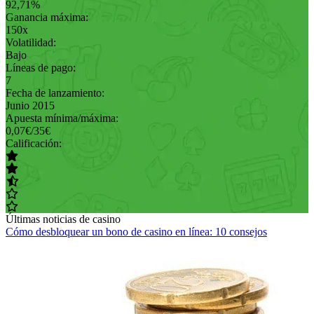
92,71%
Ganancia máxima:
150x
Volatilidad:
Bajo
Líneas de pago:
7
Fecha de lanzamiento:
Junio ​​2015
Apuesta mínima/máxima:
0,07€/35€
Calificación:
Últimas noticias de casino
Cómo desbloquear un bono de casino en línea: 10 consejos