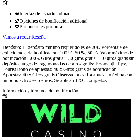
❤️Interfaz de usuario animada
🎁Opciones de bonificación adicional
🍓Promociones por hora
Vamos a rodar
Reseña
Depósito: El depósito mínimo requerido es de 20€. Porcentaje de
coincidencia de bonificación: 100 %, 50 %, 50 %. Valor máximo de
bonificación: 500 € Giros gratis: 130 giros gratis + 10 giros gratis sin
depósito Juego de tragamonedas de giros gratis: Boomanji, Tipsy
Tourist Bono de apuestas: 40 x Giros gratis de bonificación
Apuestas: 40 x Giros gratis Observaciones: La apuesta máxima con
un bono activo es 5 euros. Se aplican T&C completos.
Información y términos de bonificación
#9