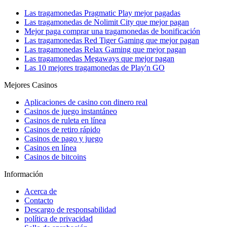
Las tragamonedas Pragmatic Play mejor pagadas
Las tragamonedas de Nolimit City que mejor pagan
Mejor paga comprar una tragamonedas de bonificación
Las tragamonedas Red Tiger Gaming que mejor pagan
Las tragamonedas Relax Gaming que mejor pagan
Las tragamonedas Megaways que mejor pagan
Las 10 mejores tragamonedas de Play'n GO
Mejores Casinos
Aplicaciones de casino con dinero real
Casinos de juego instantáneo
Casinos de ruleta en línea
Casinos de retiro rápido
Casinos de pago y juego
Casinos en línea
Casinos de bitcoins
Información
Acerca de
Contacto
Descargo de responsabilidad
política de privacidad