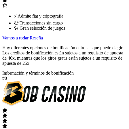
⚡️ Admite fiat y criptografía
🤑 Transacciones sin cargo
🚀 Gran selección de juegos
Vamos a rodar
Reseña
Hay diferentes opciones de bonificación entre las que puede elegir.
Los créditos de bonificación están sujetos a un requisito de apuesta
de 40x, mientras que los giros gratis están sujetos a un requisito de
apuesta de 25x.
Información y términos de bonificación
#8