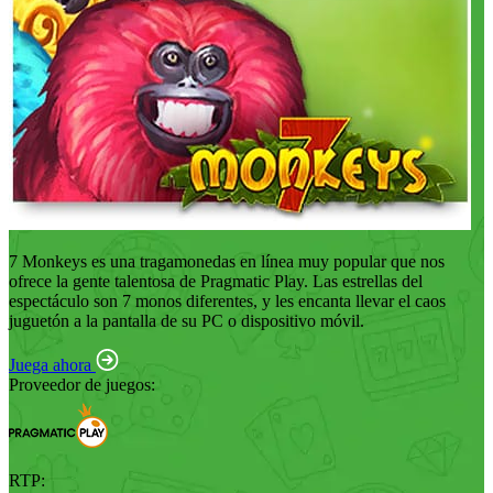
7 Monkeys es una tragamonedas en línea muy popular que nos
ofrece la gente talentosa de Pragmatic Play. Las estrellas del
espectáculo son 7 monos diferentes, y les encanta llevar el caos
juguetón a la pantalla de su PC o dispositivo móvil.
Juega ahora
Proveedor de juegos:
RTP: